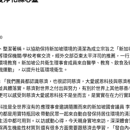
0
、整潔著稱。以協助保持新加坡環境的清潔為成立宗旨之「新加
等環保機關/學校考察交流，經外交部亞東太平洋司的推薦，一
環境教育。新加坡公共衛生理事會成員來自醫學、教育、飲食及
戰運動」，以提升社區環境衛生。
示: 「我們團員都認識慈濟，也很認同慈濟，大愛感恩科技與慈
並具體落實。慈濟對世界之付出與努力，有別於世界上其他慈善
更可以感受到慈濟大愛感恩科技不是坐而言，是實實在在力行實
應理事會邀請隨團而來的新加坡國會議員 
帶動民眾一起來自動自發保持居住環境的清
訪感動心得，今天親身實地來訪，深深體會
還有很多方面需要跟慈濟去學習，「發自內