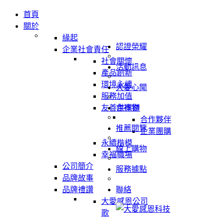
首頁
關於
緣起
認證榮耀
企業社會責任
社會關懷
活動訊息
產品創新
環境永續
大愛心聞
服務加值
友善供應鏈
吉祥物
合作夥伴
推薦閱覽
企業團購
永續楷模
線上購物
幸福職場
公司簡介
服務據點
品牌故事
品牌禮讚
聯絡
大愛感恩公司
歌