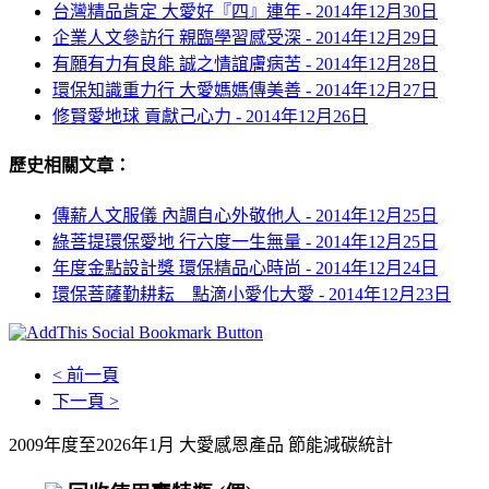
台灣精品肯定 大愛好『四』連年 -
2014年12月30日
企業人文參訪行 親臨學習感受深 -
2014年12月29日
有願有力有良能 誠之情誼膚病苦 -
2014年12月28日
環保知識重力行 大愛媽媽傳美善 -
2014年12月27日
修賢愛地球 貢獻己心力 -
2014年12月26日
歷史相關文章：
傳薪人文服儀 內調自心外敬他人 -
2014年12月25日
綠菩提環保愛地 行六度一生無量 -
2014年12月25日
年度金點設計獎 環保精品心時尚 -
2014年12月24日
環保菩薩勤耕耘 點滴小愛化大愛 -
2014年12月23日
< 前一頁
下一頁 >
2009年度至2026年1月 大愛感恩產品 節能減碳統計