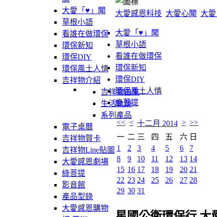
大愛「♥」聞
大愛感恩科技
大愛心聞
大愛
草根小語
大愛「♥」聞
看誰在做環保
草根小語
環保新知
看誰在做環保
環保DIY
環保新知
環保風土人情
環保DIY
吉祥物介紹
環保風土人情
吉祥物由來
綠菩提
生活軌跡
系列產品
<<
<
>
>>
十二月 2014
電子桌曆
一
二
三
四
五
六
日
吉祥物賀卡
1
2
3
4
5
6
7
吉祥物Line貼圖
8
9
10
11
12
13
14
大愛感恩劇場
15
16
17
18
19
20
21
綠菩提
22
23
24
25
26
27
28
影音館
29
30
31
產品型錄
大愛感恩購物
星國公衛環保行 大