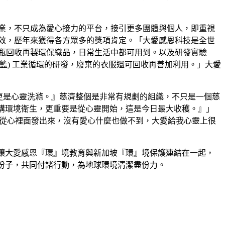
業，不只成為愛心接力的平台，接引更多團體與個人，即重視
效，歷年來獲得各方眾多的獎項肯定。「大愛感恩科技是全世
瓶回收再製環保織品，日常生活中都可用到。以及研發實驗
搖籃) 工業循環的研發，廢棄的衣服還可回收再善加利用。」大愛
技更是心靈洗滌。』慈濟整個是非常有規劃的組織，不只是一個慈
講環境衛生，更重要是從心靈開始，這是今日最大收穫。』」
是從心裡面發出來，沒有愛心什麼也做不到，大愛給我心靈上很
讓大愛感恩『環』境教育與新加坡『環』境保護連結在一起，
份子，共同付諸行動，為地球環境清潔盡份力。