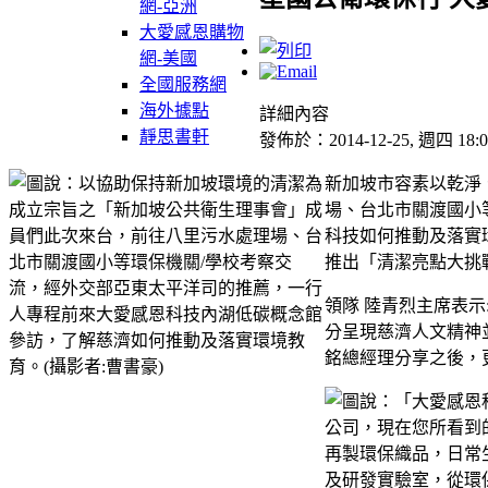
網-亞洲
大愛感恩購物
網-美國
全國服務網
海外據點
詳細內容
靜思書軒
發佈於：2014-12-25, 週四 18:0
新加坡市容素以乾淨
場、台北市關渡國小
科技如何推動及落實
推出「清潔亮點大挑
領隊 陸青烈主席表
分呈現慈濟人文精神
銘總經理分享之後，