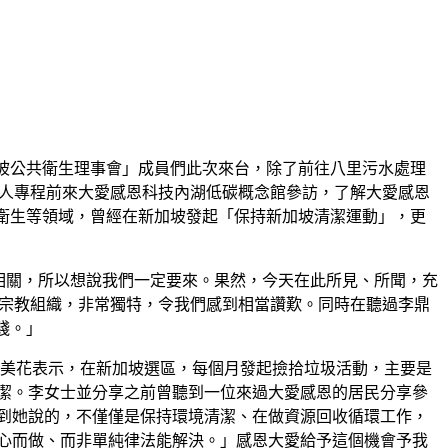
坡公共衛生理事會」成員們此次來台，除了前往八里污水處理
行人專程前來大愛感恩科技內湖低碳概念館參訪，了解大愛感恩
衛生等領域，曾經在新加坡發起「保持新加坡清潔運動」，更
濟相關，所以想說我們一定要來。果然，今天在此所見、所聞，充
/宗教組織，非常獨特，令我們感到相當讚歎。同時在聽過李鼎
踐。」
李美花表示，在新加坡選區，每個月發起撿拾垃圾活動，主要是
潔。李女士並分享之前曾聽到一位來過大愛感恩的居民分享參
到她說的，不僅僅是保持環境清潔、在做資源回收循環工作，
心而做、而非單純律法能解決。」感恩大愛給予這個機會予我