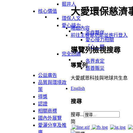
掘井人
大愛環保慈濟
核心價值
環保人文
愛心接力
略過內容
合作夥伴
前往主導覽功能並進行登入
愛心接力相關
「心」聞
導覽列檢視搜尋
完全回饋
各界肯定
導覽列
慈善賑災
公益廣告
大愛感恩科技與地球共生息
品質與環境政
English
策
得獎
搜尋
認證
相關商標
搜尋...
國內外展覽
简
愛灑分享及推
廣