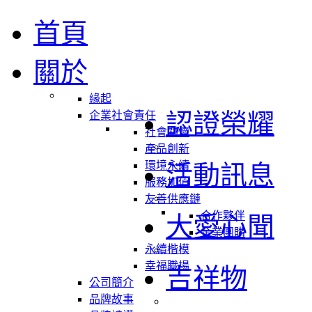
首頁
關於
緣起
認證榮耀
企業社會責任
社會關懷
產品創新
環境永續
活動訊息
服務加值
友善供應鏈
合作夥伴
大愛心聞
企業團購
永續楷模
幸福職場
吉祥物
公司簡介
品牌故事