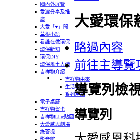
國內外展覽
愛灑分享及推
大愛環保
廣
大愛「♥」聞
草根小語
看誰在做環保
略過內容
環保新知
環保DIY
前往主導覽
環保風土人情
吉祥物介紹
吉祥物由來
導覽列檢
生活軌跡
系列產品
電子桌曆
吉祥物賀卡
導覽列
吉祥物Line貼圖
大愛感恩劇場
綠菩提
大愛感恩科
影音館