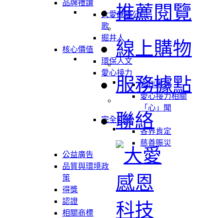
品牌禮讚
推薦閱覽
大愛感恩公司
歌
掘井人
線上購物
核心價值
環保人文
愛心接力
服務據點
合作夥伴
愛心接力相關
「心」聞
聯絡
完全回饋
各界肯定
慈善賑災
公益廣告
品質與環境政
策
得獎
認證
相關商標