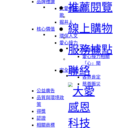
品牌禮讚
推薦閱覽
大愛感恩公司
歌
掘井人
線上購物
核心價值
環保人文
愛心接力
服務據點
合作夥伴
愛心接力相關
「心」聞
聯絡
完全回饋
各界肯定
慈善賑災
公益廣告
品質與環境政
策
得獎
認證
相關商標