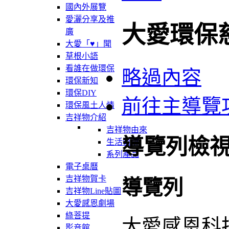
國內外展覽
愛灑分享及推
大愛環保
廣
大愛「♥」聞
草根小語
看誰在做環保
略過內容
環保新知
環保DIY
前往主導覽
環保風土人情
吉祥物介紹
吉祥物由來
導覽列檢
生活軌跡
系列產品
電子桌曆
吉祥物賀卡
導覽列
吉祥物Line貼圖
大愛感恩劇場
綠菩提
大愛感恩科
影音館