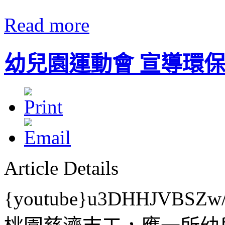
Read more
幼兒園運動會 宣導環
Article Details
{youtube}u3DHHJVBSZw/