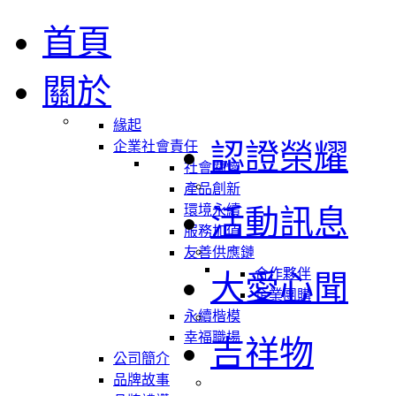
首頁
關於
緣起
認證榮耀
企業社會責任
社會關懷
產品創新
環境永續
活動訊息
服務加值
友善供應鏈
合作夥伴
大愛心聞
企業團購
永續楷模
幸福職場
吉祥物
公司簡介
品牌故事