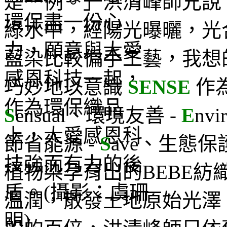
是一例。」洪清峰師兄說
綠水中，經陽光曝曬，光
藍染比較偏手工藝，我想
巧妙地以意識
SENSE
作為
S
ensual、環境友善 -
E
nv
節省能源 -
S
ave、生態保護
植物染孕育出的BEBE紡
溫潤，散發土地原始光澤