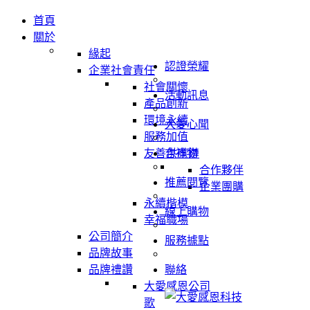
首頁
關於
緣起
認證榮耀
企業社會責任
社會關懷
活動訊息
產品創新
環境永續
大愛心聞
服務加值
友善供應鏈
吉祥物
合作夥伴
推薦閱覽
企業團購
永續楷模
線上購物
幸福職場
公司簡介
服務據點
品牌故事
品牌禮讚
聯絡
大愛感恩公司
歌