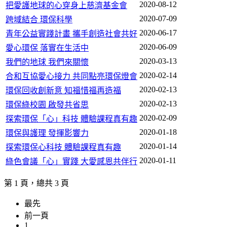
2020-08-12
把愛護地球的心穿身上慈濟基金會
2020-07-09
跨域結合 環保科學
2020-06-17
青年公益實踐計畫 攜手創造社會共好
2020-06-09
愛心環保 落實在生活中
2020-03-13
我們的地球 我們來關懷
2020-02-14
合和互協愛心接力 共同點亮環保燈會
2020-02-13
環保回收創新意 知福惜福再造福
2020-02-13
環保綠校園 啟發共省思
2020-02-09
探索環保「心」科技 體驗課程真有趣
2020-01-18
環保與護理 發揮影響力
2020-01-14
探索環保心科技 體驗課程真有趣
2020-01-11
綠色會議「心」實踐 大愛感恩共伴行
第 1 頁，總共 3 頁
最先
前一頁
1