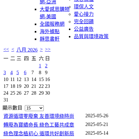
網-亞洲
環保人文
大愛感恩購物
愛心接力
網-美國
完全回饋
全國服務網
公益廣告
海外據點
品質與環境政策
靜思書軒
<<
<
>
>>
八月 2026
一
二
三
四
五
六
日
1
2
3
4
5
6
7
8
9
10
11
12
13
14
15
16
17
18
19
20
21
22
23
24
25
26
27
28
29
30
31
顯示數目
2025-05-26
資源循環零廢棄 友善環境綠時尚
2025-05-21
轉廢為寶續命長 綠色工藝共成章
2025-05-14
綠色理念植初心 循環共好創新局