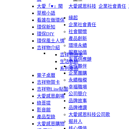
大愛感恩科技
企業社會責任
大愛「♥」聞
草根小語
緣起
看誰在做環保
企業社會責任
環保新知
社會關懷
環保DIY
產品創新
環保風土人情
環境永續
吉祥物介紹
服務加值
吉祥物由來
友善供應鏈
生活軌跡
合作夥伴
系列產品
企業團購
電子桌曆
永續楷模
吉祥物賀卡
幸福職場
吉祥物Line貼圖
公司簡介
大愛感恩劇場
品牌故事
綠菩提
品牌禮讚
影音館
大愛感恩科技公司歌
產品型錄
掘井人
大愛感恩購物
核心價值