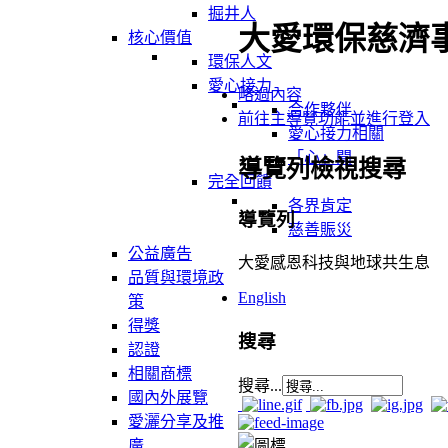
掘井人
大愛環保慈濟
核心價值
環保人文
愛心接力
略過內容
合作夥伴
前往主導覽功能並進行登入
愛心接力相關
「心」聞
導覽列檢視搜尋
完全回饋
各界肯定
導覽列
慈善賑災
公益廣告
大愛感恩科技與地球共生息
品質與環境政
English
策
得獎
搜尋
認證
相關商標
搜尋...
國內外展覽
愛灑分享及推
廣