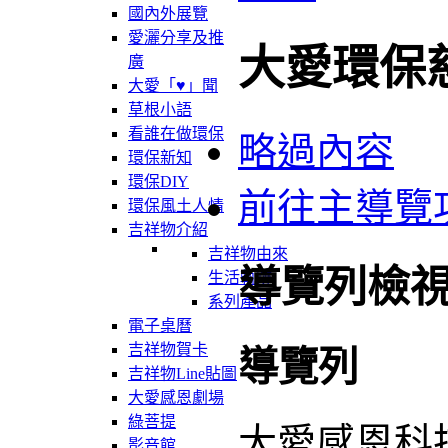
國內外展覽
愛灑分享及推
大愛環保
廣
大愛「♥」聞
草根小語
看誰在做環保
略過內容
環保新知
環保DIY
前往主導覽
環保風土人情
吉祥物介紹
吉祥物由來
導覽列檢
生活軌跡
系列產品
電子桌曆
吉祥物賀卡
導覽列
吉祥物Line貼圖
大愛感恩劇場
綠菩提
大愛感恩科
影音館