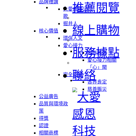
品牌禮讚
推薦閱覽
大愛感恩公司
歌
掘井人
線上購物
核心價值
環保人文
愛心接力
服務據點
合作夥伴
愛心接力相關
「心」聞
聯絡
完全回饋
各界肯定
慈善賑災
公益廣告
品質與環境政
策
得獎
認證
相關商標