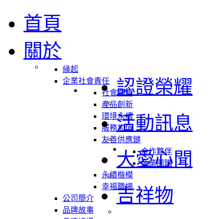
首頁
關於
緣起
認證榮耀
企業社會責任
社會關懷
產品創新
環境永續
活動訊息
服務加值
友善供應鏈
合作夥伴
大愛心聞
企業團購
永續楷模
幸福職場
吉祥物
公司簡介
品牌故事