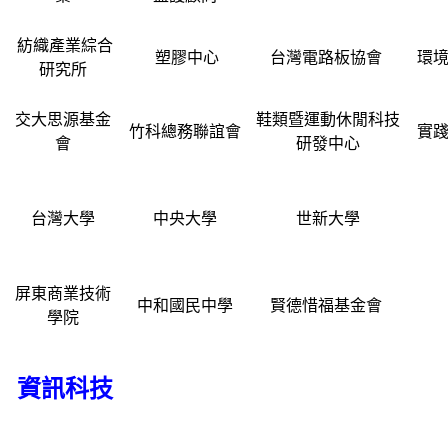
紡織產業綜合
塑膠中心
台灣電路板協會
環
研究所
交大思源基金
鞋類暨運動休閒科技
竹科總務聯誼會
實
會
研發中心
台灣大學
中央大學
世新大學
屏東商業技術
中和國民中學
賢德惜福基金會
學院
資訊科技