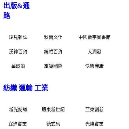
出版&通
路
遠見雜誌
秋雨文化
中國數字圖書館
漢神百貨
統領百貨
大潤發
華歌爾
旅狐國際
快樂麗康
紡織 運輸 工業
新光紡織
遠東新世紀
亞東創新
宜進實業
德式馬
光隆實業