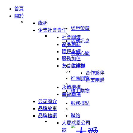
首頁
關於
緣起
認證榮耀
企業社會責任
社會關懷
活動訊息
產品創新
環境永續
大愛心聞
服務加值
友善供應鏈
吉祥物
合作夥伴
推薦閱覽
企業團購
永續楷模
線上購物
幸福職場
公司簡介
服務據點
品牌故事
品牌禮讚
聯絡
大愛感恩公司
歌