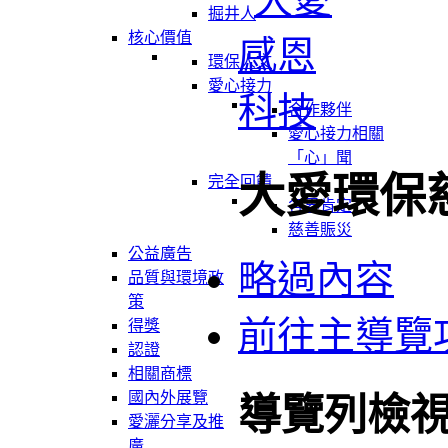
掘井人
核心價值
環保人文
愛心接力
合作夥伴
愛心接力相關
「心」聞
大愛環保
完全回饋
各界肯定
慈善賑災
公益廣告
略過內容
品質與環境政
策
前往主導覽
得獎
認證
相關商標
國內外展覽
導覽列檢
愛灑分享及推
廣