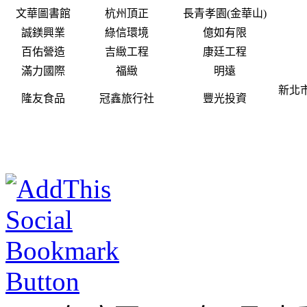
文華圖書館
杭州頂正
長青孝園(金華山)
誠鎂興業
綠信環境
億如有限
百佑營造
吉緻工程
康廷工程
滿力國際
福緻
明遠
新北
隆友食品
冠鑫旅行社
豐光投資