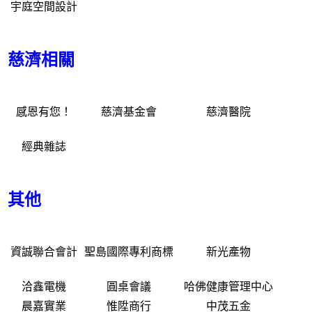
宇庭空間設計
慈濟相關
感恩有您！
慈濟基金會
慈濟醫院
經典雜誌
其他
資誠聯合會計
聖島國際專利商標
新光產物
洽鑫電機
圓桌會議
哈佛健康管理中心
晨嘉實業
惟陞商行
中茂五金