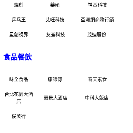
緯創
華碩
神基科技
乒乓王
艾旺科技
亞洲網商務行銷
星創視界
友荃科技
茂迪股份
食品餐飲
味全食品
康師傅
春天素食
台北花園大酒
豪景大酒店
中科大飯店
店
俊美行