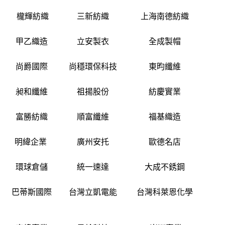
櫳輝紡織
三新紡織
上海南德紡織
甲乙織造
立安製衣
全成製帽
尚爵國際
尚穩環保科技
東昀纖維
昶和纖維
祖揚股份
紡慶實業
富勝紡織
順富纖維
福基織造
明緯企業
廣州安托
歐德名店
環球倉儲
統一速達
大成不銹鋼
巴蒂斯國際
台灣立凱電能
台灣科萊恩化學