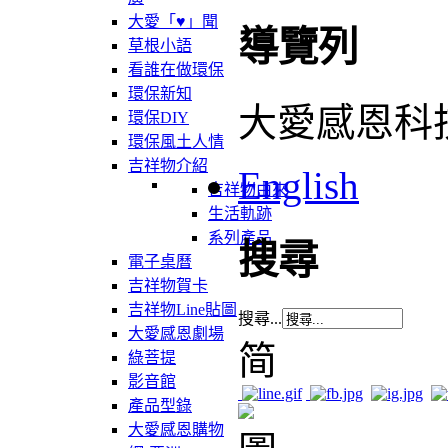
大愛「♥」聞
導覽列
草根小語
看誰在做環保
環保新知
大愛感恩科
環保DIY
環保風土人情
吉祥物介紹
English
吉祥物由來
生活軌跡
系列產品
搜尋
電子桌曆
吉祥物賀卡
吉祥物Line貼圖
搜尋...
大愛感恩劇場
简
綠菩提
影音館
產品型錄
大愛感恩購物