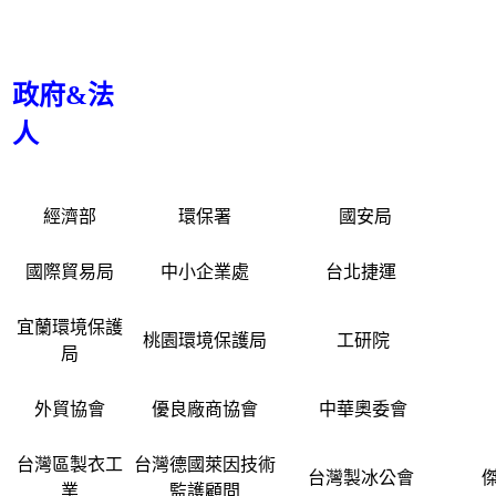
政府&法
人
經濟部
環保署
國安局
國際貿易局
中小企業處
台北捷運
宜蘭環境保護
桃園環境保護局
工研院
局
外貿協會
優良廠商協會
中華奧委會
台灣區製衣工
台灣德國萊因技術
台灣製冰公會
業
監護顧問