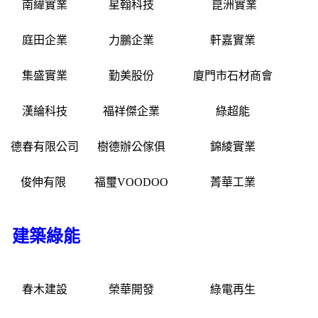
南緯實業
星翰科技
崑洲實業
庭田企業
力鵬企業
軒嘉實業
集盛實業
勤美股份
廈門市石材商會
漢綸科技
福祥傑企業
綠超能
德春有限公司
樹德辦公傢俱
錦綾實業
俊伸有限
福璽
VOODOO
菁華工業
建築綠能
春木建設
榮華開發
綠電再生