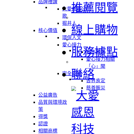
品牌禮讚
推薦閱覽
大愛感恩公司
歌
掘井人
線上購物
核心價值
環保人文
愛心接力
服務據點
合作夥伴
愛心接力相關
「心」聞
聯絡
完全回饋
各界肯定
慈善賑災
公益廣告
品質與環境政
策
得獎
認證
相關商標