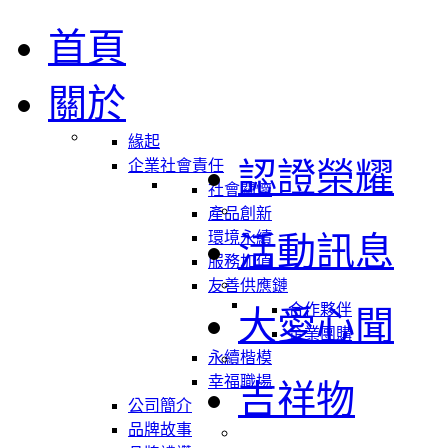
首頁
關於
緣起
認證榮耀
企業社會責任
社會關懷
產品創新
環境永續
活動訊息
服務加值
友善供應鏈
合作夥伴
大愛心聞
企業團購
永續楷模
幸福職場
吉祥物
公司簡介
品牌故事