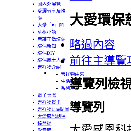
國內外展覽
愛灑分享及推
大愛環保
廣
大愛「♥」聞
草根小語
看誰在做環保
略過內容
環保新知
環保DIY
前往主導覽
環保風土人情
吉祥物介紹
吉祥物由來
導覽列檢
生活軌跡
系列產品
電子桌曆
吉祥物賀卡
導覽列
吉祥物Line貼圖
大愛感恩劇場
綠菩提
大愛感恩科
影音館