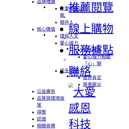
品牌禮讚
推薦閱覽
大愛感恩公司
歌
掘井人
線上購物
核心價值
環保人文
愛心接力
服務據點
合作夥伴
愛心接力相關
「心」聞
聯絡
完全回饋
各界肯定
慈善賑災
公益廣告
品質與環境政
策
得獎
認證
相關商標