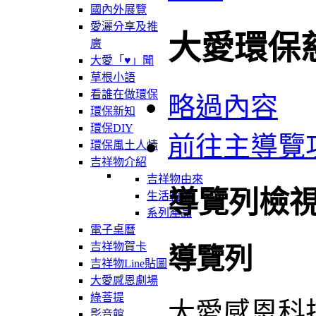
國內外展覽
愛灑分享及推
大愛環保
廣
大愛「♥」聞
草根小語
看誰在做環保
略過內容
環保新知
環保DIY
前往主導覽
環保風土人情
吉祥物介紹
吉祥物由來
導覽列檢
生活軌跡
系列產品
電子桌曆
吉祥物賀卡
導覽列
吉祥物Line貼圖
大愛感恩劇場
綠菩提
大愛感恩科
影音館