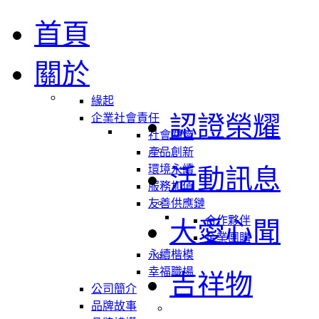
首頁
關於
緣起
認證榮耀
企業社會責任
社會關懷
產品創新
環境永續
活動訊息
服務加值
友善供應鏈
合作夥伴
大愛心聞
企業團購
永續楷模
幸福職場
吉祥物
公司簡介
品牌故事