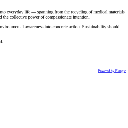
 into everyday life — spanning from the recycling of medical materials
and the collective power of compassionate intention.
nvironmental awareness into concrete action. Sustainability should
d.
Powered by Bloogie