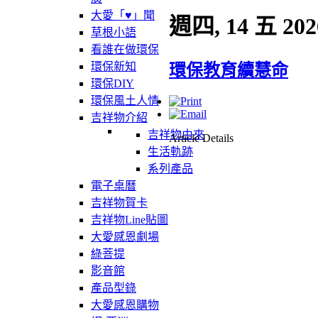
大愛「♥」聞
週四, 14 五 202
草根小語
看誰在做環保
環保新知
環保教育續慧命
環保DIY
環保風土人情
吉祥物介紹
吉祥物由來
Article Details
生活軌跡
系列產品
電子桌曆
吉祥物賀卡
吉祥物Line貼圖
大愛感恩劇場
綠菩提
影音館
產品型錄
大愛感恩購物