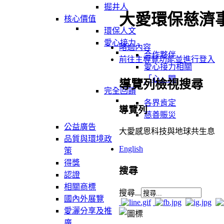
掘井人
大愛環保慈濟
核心價值
環保人文
愛心接力
略過內容
合作夥伴
前往主導覽功能並進行登入
愛心接力相關
「心」聞
導覽列檢視搜尋
完全回饋
各界肯定
導覽列
慈善賑災
公益廣告
大愛感恩科技與地球共生息
品質與環境政
English
策
得獎
搜尋
認證
相關商標
搜尋...
國內外展覽
愛灑分享及推
廣