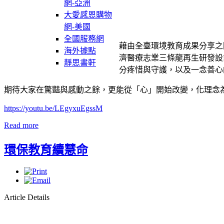
網-亞洲
大愛感恩購物
網-美國
全國服務網
藉由全臺環境教育成果分享之
海外據點
濟醫療志業三條龍再生研發設
靜思書軒
分疼惜與守護，以及一念善心
期待大家在驚豔與感動之餘，更能從「心」開始改變，化理念
https://youtu.be/LEgyxuEgssM
Read more
環保教育續慧命
Article Details