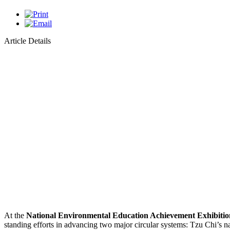
Article Details
At the
National Environmental Education Achievement Exhibitio
standing efforts in advancing two major circular systems: Tzu Chi’s 