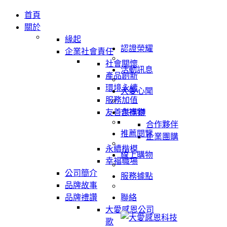
首頁
關於
緣起
認證榮耀
企業社會責任
社會關懷
活動訊息
產品創新
環境永續
大愛心聞
服務加值
友善供應鏈
吉祥物
合作夥伴
推薦閱覽
企業團購
永續楷模
線上購物
幸福職場
公司簡介
服務據點
品牌故事
品牌禮讚
聯絡
大愛感恩公司
歌