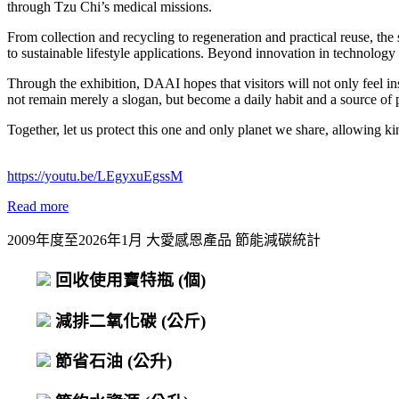
through Tzu Chi’s medical missions.
From collection and recycling to regeneration and practical reuse, th
to sustainable lifestyle applications. Beyond innovation in technology 
Through the exhibition, DAAI hopes that visitors will not only feel 
not remain merely a slogan, but become a daily habit and a source of p
Together, let us protect this one and only planet we share, allowing k
https://youtu.be/LEgyxuEgssM
Read more
2009年度至2026年1月 大愛感恩產品 節能減碳統計
回收使用寶特瓶
(個)
減排二氧化碳
(公斤)
節省石油
(公升)