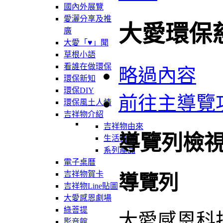
國內外展覽
愛灑分享及推
大愛環保
廣
大愛「♥」聞
草根小語
看誰在做環保
略過內容
環保新知
環保DIY
前往主導覽
環保風土人情
吉祥物介紹
吉祥物由來
導覽列檢
生活軌跡
系列產品
電子桌曆
吉祥物賀卡
導覽列
吉祥物Line貼圖
大愛感恩劇場
綠菩提
大愛感恩科
影音館