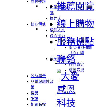
品牌禮讚
推薦閱覽
大愛感恩公司
歌
掘井人
線上購物
核心價值
環保人文
愛心接力
服務據點
合作夥伴
愛心接力相關
「心」聞
聯絡
完全回饋
各界肯定
慈善賑災
公益廣告
品質與環境政
策
得獎
認證
相關商標