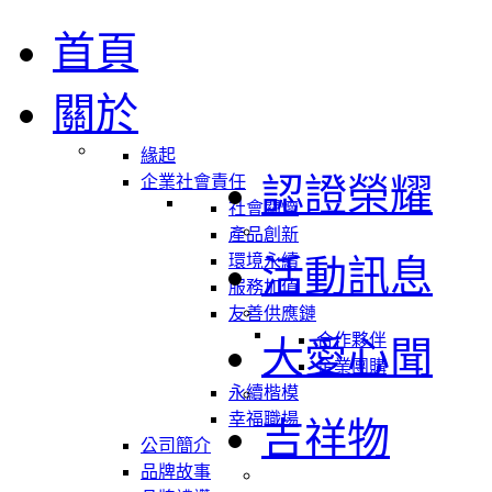
首頁
關於
緣起
認證榮耀
企業社會責任
社會關懷
產品創新
環境永續
活動訊息
服務加值
友善供應鏈
合作夥伴
大愛心聞
企業團購
永續楷模
幸福職場
吉祥物
公司簡介
品牌故事