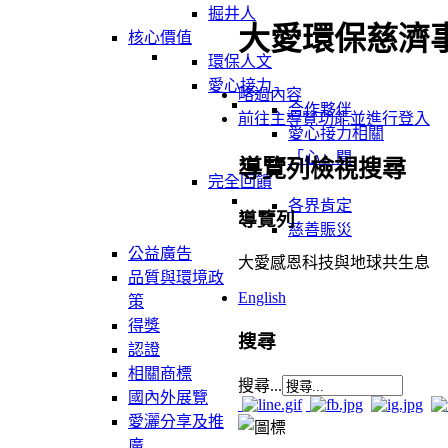
掘井人
大愛環保慈濟
核心價值
環保人文
愛心接力
略過內容
合作夥伴
前往主導覽功能並進行登入
愛心接力相關
「心」聞
導覽列檢視搜尋
完全回饋
各界肯定
導覽列
慈善賑災
公益廣告
大愛感恩科技與地球共生息
品質與環境政
English
策
得獎
搜尋
認證
相關商標
搜尋...
國內外展覽
愛灑分享及推
廣