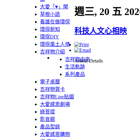
大愛「♥」聞
週三, 20 五 202
草根小語
看誰在做環保
環保新知
科技人文心相映
環保DIY
環保風土人情
吉祥物介紹
吉祥物由來
Article Details
生活軌跡
系列產品
電子桌曆
吉祥物賀卡
吉祥物Line貼圖
大愛感恩劇場
綠菩提
影音館
產品型錄
大愛感恩購物