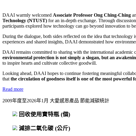
DAAI warmly welcomed
Associate Professor Ong Ching-Ching
an
Technology (NTUST)
for an in-depth exchange. Through discussio
participants explored how technology can go beyond innovation to beco
During the dialogue, both sides reflected on the idea that technology 
experiences and shared insights, DAAI demonstrated how environmental
DAAI remains committed to sharing with the international academic 
environmental protection is not simply a slogan, but an awakenin
to inspire hearts and cultivate collective goodwill.
Looking ahead, DAAI hopes to continue fostering meaningful collabor
that
the circulation of goodness itself is one of the most powerful f
Read more
2009年度至2026年1月 大愛感恩產品 節能減碳統計
回收使用寶特瓶
(個)
減排二氧化碳
(公斤)