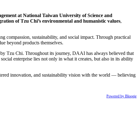
gement at National Taiwan University of Science and
egration of Tzu Chi’s environmental and humanistic values
,
ing compassion, sustainability, and social impact. Through practical
alue beyond products themselves.
 by Tzu Chi. Throughout its journey, DAAI has always believed that
social enterprise lies not only in what it creates, but also in its ability
red innovation, and sustainability vision with the world — believing
Powered by Bloogie