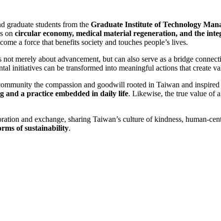
d graduate students from the
Graduate Institute of Technology Mana
ns on
circular economy, medical material regeneration, and the int
me a force that benefits society and touches people’s lives.
is not merely about advancement, but can also serve as a bridge connect
 initiatives can be transformed into meaningful actions that create v
community the compassion and goodwill rooted in Taiwan and inspired
g and a practice embedded in daily life
. Likewise, the true value of a 
ation and exchange, sharing Taiwan’s culture of kindness, human-cente
orms of sustainability
.