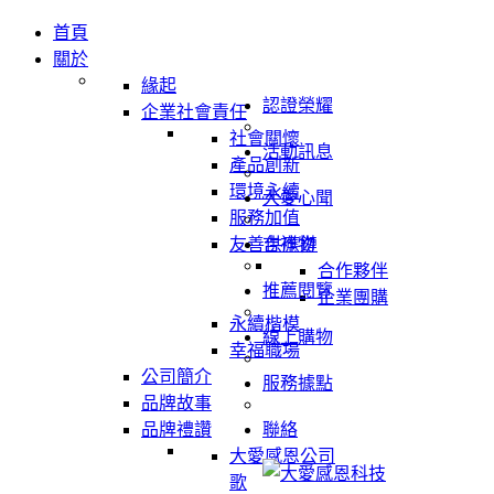
首頁
關於
緣起
認證榮耀
企業社會責任
社會關懷
活動訊息
產品創新
環境永續
大愛心聞
服務加值
友善供應鏈
吉祥物
合作夥伴
推薦閱覽
企業團購
永續楷模
線上購物
幸福職場
公司簡介
服務據點
品牌故事
品牌禮讚
聯絡
大愛感恩公司
歌