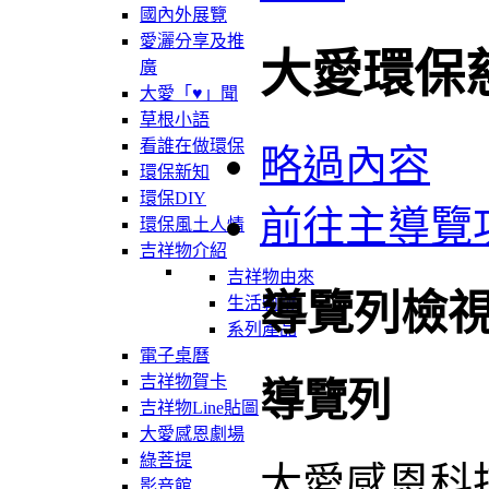
國內外展覽
愛灑分享及推
大愛環保
廣
大愛「♥」聞
草根小語
看誰在做環保
略過內容
環保新知
環保DIY
前往主導覽
環保風土人情
吉祥物介紹
吉祥物由來
導覽列檢
生活軌跡
系列產品
電子桌曆
吉祥物賀卡
導覽列
吉祥物Line貼圖
大愛感恩劇場
綠菩提
大愛感恩科
影音館