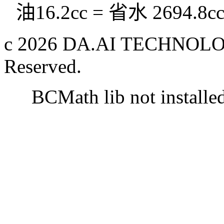
油16.2cc = 省水 2694.8c
c 2026 DA.AI TECHNOLOG
Reserved.
BCMath lib not installe