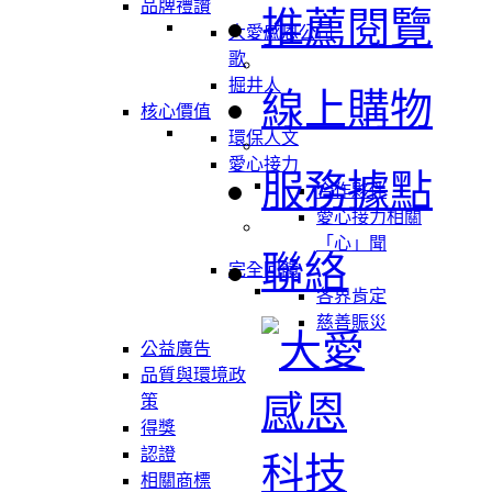
品牌禮讚
推薦閱覽
大愛感恩公司
歌
掘井人
線上購物
核心價值
環保人文
愛心接力
服務據點
合作夥伴
愛心接力相關
「心」聞
聯絡
完全回饋
各界肯定
慈善賑災
公益廣告
品質與環境政
策
得獎
認證
相關商標