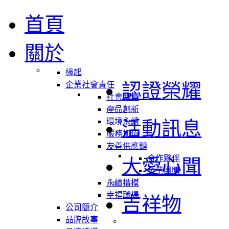
首頁
關於
緣起
認證榮耀
企業社會責任
社會關懷
產品創新
環境永續
活動訊息
服務加值
友善供應鏈
合作夥伴
大愛心聞
企業團購
永續楷模
幸福職場
吉祥物
公司簡介
品牌故事