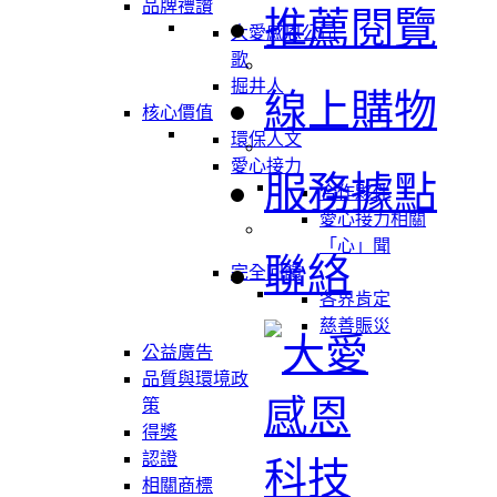
品牌禮讚
推薦閱覽
大愛感恩公司
歌
掘井人
線上購物
核心價值
環保人文
愛心接力
服務據點
合作夥伴
愛心接力相關
「心」聞
聯絡
完全回饋
各界肯定
慈善賑災
公益廣告
品質與環境政
策
得獎
認證
相關商標