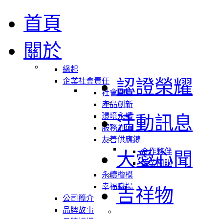
首頁
關於
緣起
認證榮耀
企業社會責任
社會關懷
產品創新
環境永續
活動訊息
服務加值
友善供應鏈
合作夥伴
大愛心聞
企業團購
永續楷模
幸福職場
吉祥物
公司簡介
品牌故事