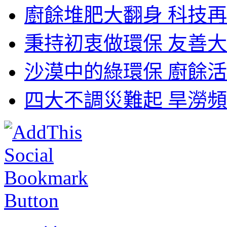
廚餘堆肥大翻身 科技再
秉持初衷做環保 友善大
沙漠中的綠環保 廚餘活
四大不調災難起 旱澇頻