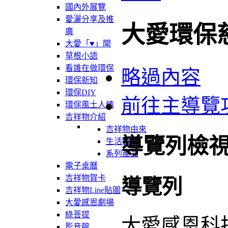
國內外展覽
愛灑分享及推
大愛環保
廣
大愛「♥」聞
草根小語
看誰在做環保
略過內容
環保新知
環保DIY
前往主導覽
環保風土人情
吉祥物介紹
吉祥物由來
導覽列檢
生活軌跡
系列產品
電子桌曆
吉祥物賀卡
導覽列
吉祥物Line貼圖
大愛感恩劇場
綠菩提
大愛感恩科
影音館