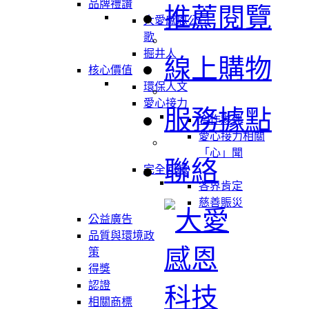
品牌禮讚
推薦閱覽
大愛感恩公司
歌
掘井人
線上購物
核心價值
環保人文
愛心接力
服務據點
合作夥伴
愛心接力相關
「心」聞
聯絡
完全回饋
各界肯定
慈善賑災
公益廣告
品質與環境政
策
得獎
認證
相關商標