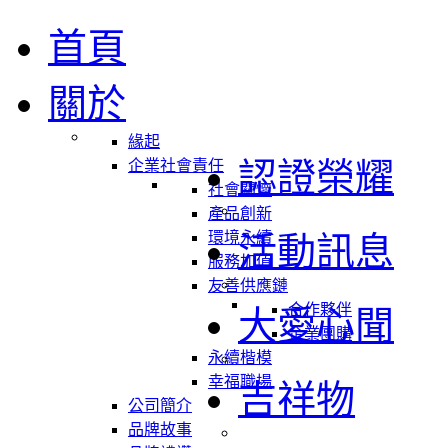
首頁
關於
緣起
認證榮耀
企業社會責任
社會關懷
產品創新
環境永續
活動訊息
服務加值
友善供應鏈
合作夥伴
大愛心聞
企業團購
永續楷模
幸福職場
吉祥物
公司簡介
品牌故事