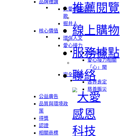
品牌禮讚
推薦閱覽
大愛感恩公司
歌
掘井人
線上購物
核心價值
環保人文
愛心接力
服務據點
合作夥伴
愛心接力相關
「心」聞
聯絡
完全回饋
各界肯定
慈善賑災
公益廣告
品質與環境政
策
得獎
認證
相關商標