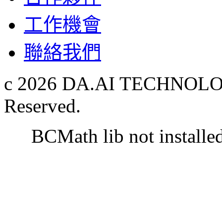
工作機會
聯絡我們
c 2026 DA.AI TECHNOLOG
Reserved.
BCMath lib not installe