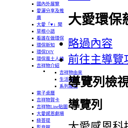
國內外展覽
愛灑分享及推
大愛環保
廣
大愛「♥」聞
草根小語
看誰在做環保
略過內容
環保新知
環保DIY
前往主導覽
環保風土人情
吉祥物介紹
吉祥物由來
導覽列檢
生活軌跡
系列產品
電子桌曆
吉祥物賀卡
導覽列
吉祥物Line貼圖
大愛感恩劇場
綠菩提
大愛感恩科
影音館