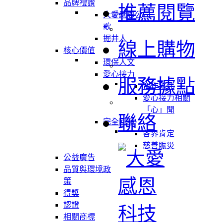
品牌禮讚
推薦閱覽
大愛感恩公司
歌
掘井人
線上購物
核心價值
環保人文
愛心接力
服務據點
合作夥伴
愛心接力相關
「心」聞
聯絡
完全回饋
各界肯定
慈善賑災
公益廣告
品質與環境政
策
得獎
認證
相關商標