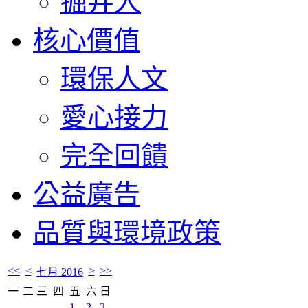
掘井人
核心價值
環保人文
愛心接力
完全回饋
公益廣告
品質與環境政策
<<
<
>
>>
七月 2016
一
二
三
四
五
六
日
1
2
3