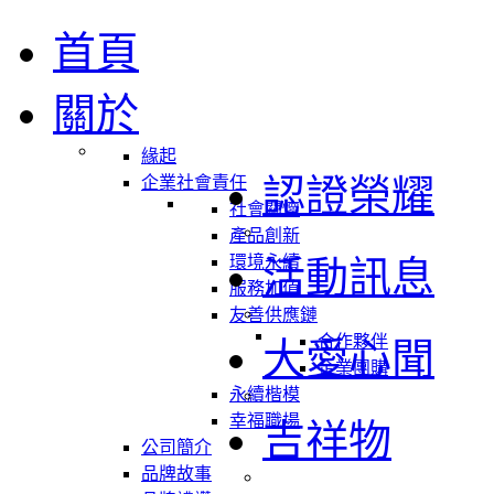
首頁
關於
緣起
認證榮耀
企業社會責任
社會關懷
產品創新
環境永續
活動訊息
服務加值
友善供應鏈
合作夥伴
大愛心聞
企業團購
永續楷模
幸福職場
吉祥物
公司簡介
品牌故事