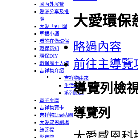
國內外展覽
愛灑分享及推
大愛環保
廣
大愛「♥」聞
草根小語
看誰在做環保
略過內容
環保新知
環保DIY
前往主導覽
環保風土人情
吉祥物介紹
吉祥物由來
導覽列檢
生活軌跡
系列產品
電子桌曆
吉祥物賀卡
導覽列
吉祥物Line貼圖
大愛感恩劇場
綠菩提
大愛感恩科
影音館