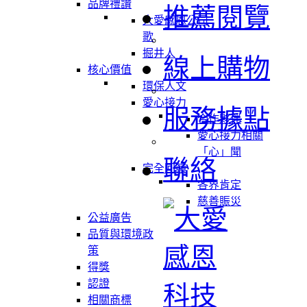
品牌禮讚
推薦閱覽
大愛感恩公司
歌
掘井人
線上購物
核心價值
環保人文
愛心接力
服務據點
合作夥伴
愛心接力相關
「心」聞
聯絡
完全回饋
各界肯定
慈善賑災
公益廣告
品質與環境政
策
得獎
認證
相關商標