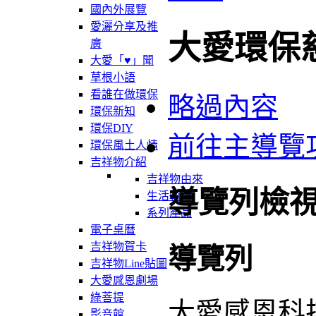
國內外展覽
愛灑分享及推
大愛環保
廣
大愛「♥」聞
草根小語
看誰在做環保
略過內容
環保新知
環保DIY
前往主導覽
環保風土人情
吉祥物介紹
吉祥物由來
導覽列檢
生活軌跡
系列產品
電子桌曆
吉祥物賀卡
導覽列
吉祥物Line貼圖
大愛感恩劇場
綠菩提
大愛感恩科
影音館