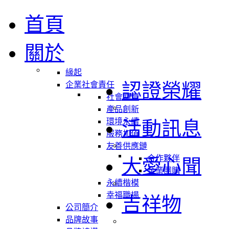
首頁
關於
緣起
認證榮耀
企業社會責任
社會關懷
產品創新
環境永續
活動訊息
服務加值
友善供應鏈
合作夥伴
大愛心聞
企業團購
永續楷模
幸福職場
吉祥物
公司簡介
品牌故事