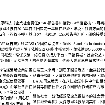
愛感恩科技《企業社會責任(CSR)報告書》接受BSI年度查核、7
恩科技自2013年自主回顧前一年度在經濟、環境、社會方面的作
年、孜孜不輟。並自次年《2013年CSR報告書》起，開始接受
書》經過BSI (英國標準協會，British Standards Institution) 依據
ype 1保證標準查證。除了依據GRI G4指南撰寫外，並依循ISO 2
公司概況、環保永續、綠色愛心接力平台、幸福職場、社會公益
益回饋，涵蓋各方面的永續經營成果。代表大愛感恩在追求獲利
在展望未來時，別忘了回首過去，能讓我們
品責任類別，大愛感恩也做出實際回應，將高
DA.AI再生織品，在八仙塵爆事件中付出
國智等關懷社會之愛心團體合作研發壓力布
關懷社會、誠信經營是企業最基本的社會責任
誠信經營專輯》大愛感恩科技榮列其中。回