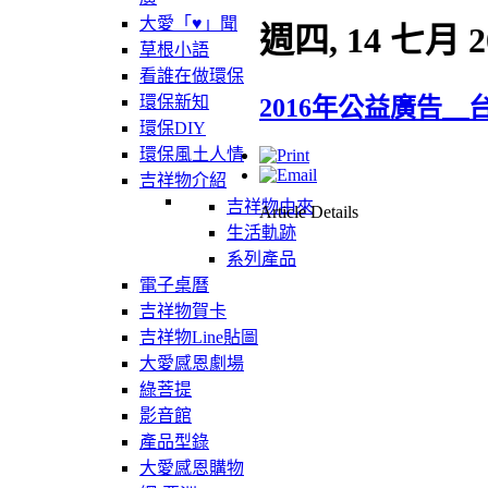
大愛「♥」聞
週四, 14 七月 2
草根小語
看誰在做環保
環保新知
2016年公益廣告＿
環保DIY
環保風土人情
吉祥物介紹
吉祥物由來
Article Details
生活軌跡
系列產品
電子桌曆
吉祥物賀卡
吉祥物Line貼圖
大愛感恩劇場
綠菩提
影音館
產品型錄
大愛感恩購物