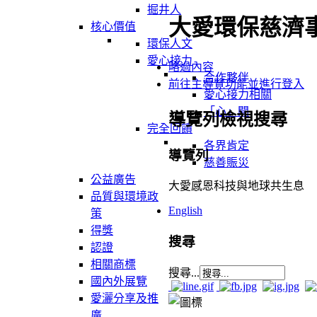
掘井人
大愛環保慈濟
核心價值
環保人文
愛心接力
略過內容
合作夥伴
前往主導覽功能並進行登入
愛心接力相關
「心」聞
導覽列檢視搜尋
完全回饋
各界肯定
導覽列
慈善賑災
公益廣告
大愛感恩科技與地球共生息
品質與環境政
English
策
得獎
搜尋
認證
相關商標
搜尋...
國內外展覽
愛灑分享及推
廣