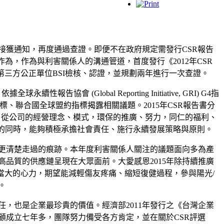
月初接獲通知，再度通過查證。即便不在政府規定需發行CSR報告
為，作為與利害關係人的溝通管道，首度發行《2012年CSR
第三方公正單位BSI檢核、認證，並規劃兩年進行一次查證。
全球永續性報告協會 (Global Reporting Initiative, GRI) G4指
6000指標、聯合國全球盟約指標揭露相關議題。2015年CSR報告書分
。從公司的經營理念、模式，環保的推廣、努力，同仁的福利、
的同時，能夠積極承擔社會責任、施行永續發展策略與原則。
更清楚走過的痕跡。本年度利害關係人關注的議題面向多為產
品質的供應鏈呈現在大眾面前。大愛感恩2015年除持續推廣
相當大的心力，期望能減輕傷友疼痛、縮短復健過程，參與陽光/
。
，也是企業最珍貴的價值。經濟部2011年發行之《台灣企業
顧成立七年多，團隊努力備受各方肯定，並在關於CSR評選