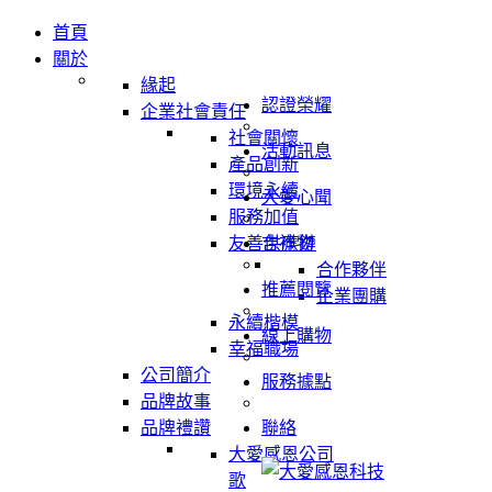
首頁
關於
緣起
認證榮耀
企業社會責任
社會關懷
活動訊息
產品創新
環境永續
大愛心聞
服務加值
友善供應鏈
吉祥物
合作夥伴
推薦閱覽
企業團購
永續楷模
線上購物
幸福職場
公司簡介
服務據點
品牌故事
品牌禮讚
聯絡
大愛感恩公司
歌