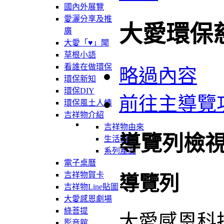
國內外展覽
愛灑分享及推
大愛環保
廣
大愛「♥」聞
草根小語
看誰在做環保
略過內容
環保新知
環保DIY
前往主導覽
環保風土人情
吉祥物介紹
吉祥物由來
導覽列檢
生活軌跡
系列產品
電子桌曆
吉祥物賀卡
導覽列
吉祥物Line貼圖
大愛感恩劇場
綠菩提
大愛感恩科
影音館