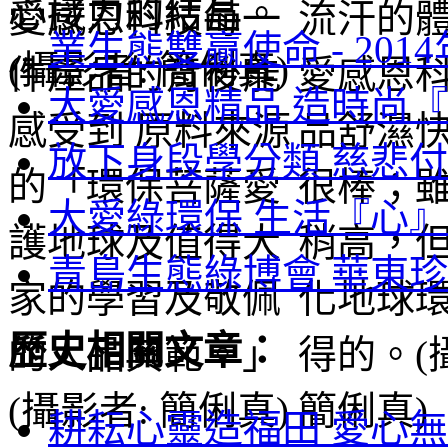
業生態雙贏使命 -
201
大愛感恩精品 造時尚『
放下身段學分類 慈悲付
大愛綠環保 生活『心』
青島生態綠博會 華東珍
歷史相關文章：
耕耘心靈造福田 愛心無