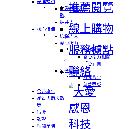
品牌禮讚
推薦閱覽
大愛感恩公司
歌
掘井人
線上購物
核心價值
環保人文
愛心接力
服務據點
合作夥伴
愛心接力相關
「心」聞
聯絡
完全回饋
各界肯定
慈善賑災
公益廣告
品質與環境政
策
得獎
認證
相關商標