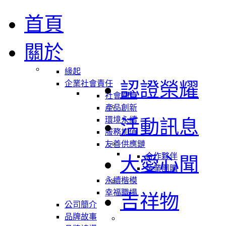
首頁
關於
緣起
認證榮耀
企業社會責任
社會關懷
產品創新
環境永續
活動訊息
服務加值
友善供應鏈
合作夥伴
大愛心聞
企業團購
永續楷模
幸福職場
吉祥物
公司簡介
品牌故事