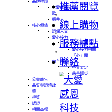
品牌禮讚
推薦閱覽
大愛感恩公司
歌
掘井人
線上購物
核心價值
環保人文
愛心接力
服務據點
合作夥伴
愛心接力相關
「心」聞
聯絡
完全回饋
各界肯定
慈善賑災
公益廣告
品質與環境政
策
得獎
認證
相關商標