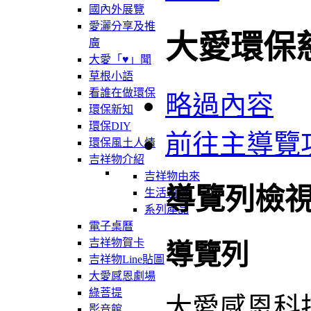
國內外展覽
愛灑分享及推
大愛環保
廣
大愛「♥」聞
草根小語
看誰在做環保
略過內容
環保新知
環保DIY
前往主導覽
環保風土人情
吉祥物介紹
吉祥物由來
導覽列檢
生活軌跡
系列產品
電子桌曆
吉祥物賀卡
導覽列
吉祥物Line貼圖
大愛感恩劇場
綠菩提
大愛感恩科
影音館