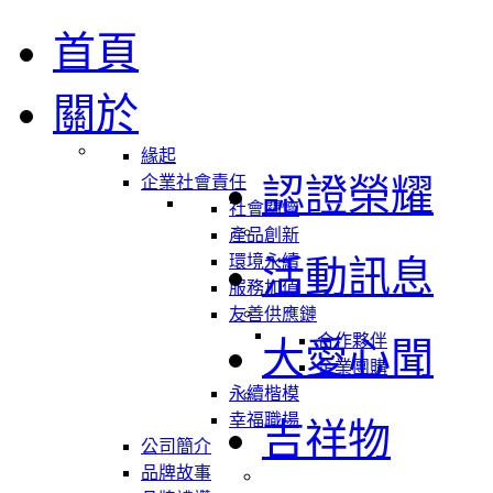
首頁
關於
緣起
認證榮耀
企業社會責任
社會關懷
產品創新
環境永續
活動訊息
服務加值
友善供應鏈
合作夥伴
大愛心聞
企業團購
永續楷模
幸福職場
吉祥物
公司簡介
品牌故事