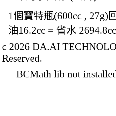
1個寶特瓶(600cc , 27g
油16.2cc = 省水 2694.8c
c 2026 DA.AI TECHNOLOG
Reserved.
BCMath lib not installe