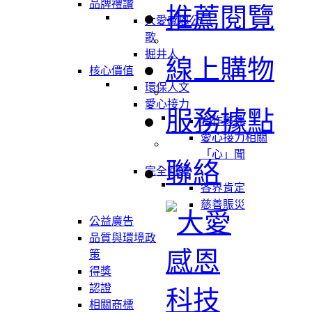
品牌禮讚
推薦閱覽
大愛感恩公司
歌
掘井人
線上購物
核心價值
環保人文
愛心接力
服務據點
合作夥伴
愛心接力相關
「心」聞
聯絡
完全回饋
各界肯定
慈善賑災
公益廣告
品質與環境政
策
得獎
認證
相關商標