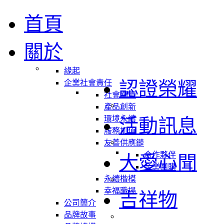
首頁
關於
緣起
認證榮耀
企業社會責任
社會關懷
產品創新
環境永續
活動訊息
服務加值
友善供應鏈
合作夥伴
大愛心聞
企業團購
永續楷模
幸福職場
吉祥物
公司簡介
品牌故事