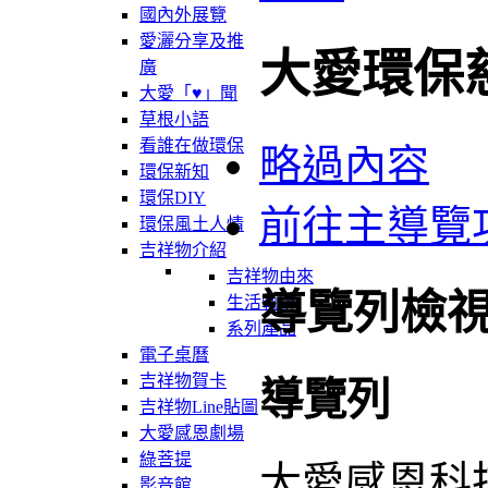
國內外展覽
愛灑分享及推
大愛環保
廣
大愛「♥」聞
草根小語
看誰在做環保
略過內容
環保新知
環保DIY
前往主導覽
環保風土人情
吉祥物介紹
吉祥物由來
導覽列檢
生活軌跡
系列產品
電子桌曆
吉祥物賀卡
導覽列
吉祥物Line貼圖
大愛感恩劇場
綠菩提
大愛感恩科
影音館