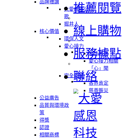
品牌禮讚
推薦閱覽
大愛感恩公司
歌
掘井人
線上購物
核心價值
環保人文
愛心接力
服務據點
合作夥伴
愛心接力相關
「心」聞
聯絡
完全回饋
各界肯定
慈善賑災
公益廣告
品質與環境政
策
得獎
認證
相關商標