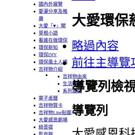
國內外展覽
愛灑分享及推
大愛環保
廣
大愛「♥」聞
草根小語
看誰在做環保
略過內容
環保新知
環保DIY
前往主導覽
環保風土人情
吉祥物介紹
吉祥物由來
導覽列檢
生活軌跡
系列產品
電子桌曆
吉祥物賀卡
導覽列
吉祥物Line貼圖
大愛感恩劇場
綠菩提
大愛感恩科
影音館