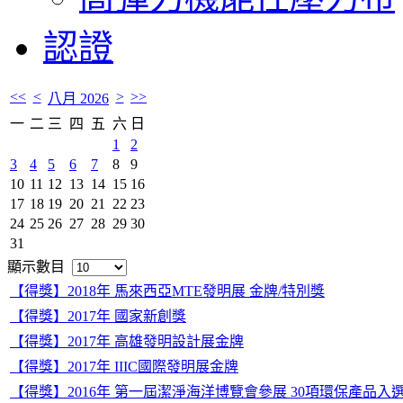
認證
<<
<
>
>>
八月 2026
一
二
三
四
五
六
日
1
2
3
4
5
6
7
8
9
10
11
12
13
14
15
16
17
18
19
20
21
22
23
24
25
26
27
28
29
30
31
顯示數目
【得獎】2018年 馬來西亞MTE發明展 金牌/特別獎
【得獎】2017年 國家新創獎
【得獎】2017年 高雄發明設計展金牌
【得獎】2017年 IIIC國際發明展金牌
【得獎】2016年 第一屆潔淨海洋博覽會參展 30項環保產品入