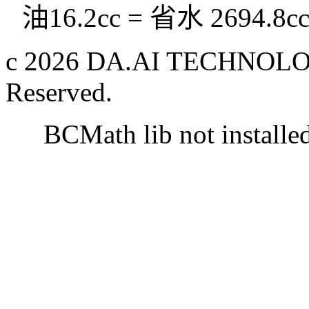
油16.2cc = 省水 2694.8c
c 2026 DA.AI TECHNOLOG
Reserved.
BCMath lib not installe