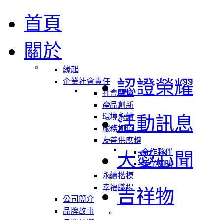
首頁
關於
緣起
認證榮耀
企業社會責任
社會關懷
產品創新
環境永續
活動訊息
服務加值
友善供應鏈
合作夥伴
大愛心聞
企業團購
永續楷模
幸福職場
吉祥物
公司簡介
品牌故事