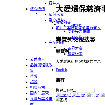
掘井人
大愛環保慈濟
核心價值
環保人文
愛心接力
略過內容
合作夥伴
前往主導覽功能並進行登入
愛心接力相關
「心」聞
導覽列檢視搜尋
完全回饋
各界肯定
導覽列
慈善賑災
公益廣告
大愛感恩科技與地球共生息
品質與環境政
English
策
得獎
搜尋
認證
相關商標
搜尋...
國內外展覽
愛灑分享及推
廣