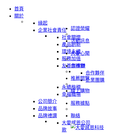
首頁
關於
緣起
認證榮耀
企業社會責任
社會關懷
活動訊息
產品創新
環境永續
大愛心聞
服務加值
友善供應鏈
吉祥物
合作夥伴
推薦閱覽
企業團購
永續楷模
線上購物
幸福職場
公司簡介
服務據點
品牌故事
品牌禮讚
聯絡
大愛感恩公司
歌