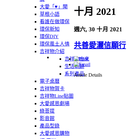
大愛「♥」聞
十月 2021
草根小語
看誰在做環保
週六, 30 十月 2021
環保新知
環保DIY
共善愛灑信願行
環保風土人情
吉祥物介紹
吉祥物由來
生活軌跡
系列產品
Article Details
電子桌曆
吉祥物賀卡
吉祥物Line貼圖
大愛感恩劇場
綠菩提
影音館
產品型錄
大愛感恩購物