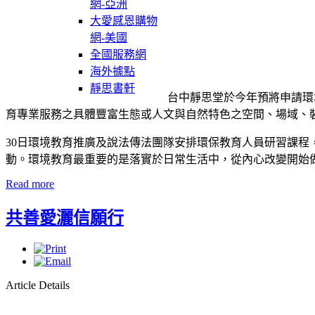
網-亞洲
大愛感恩購物
網-美國
全國服務網
海外據點
靜思書軒
台中靜思堂於今年預將申請環
育專業服務之具體豐富生態或人文與自然特色之空間、場域、
30日環境教育推廣及說法傳法團隊安排環保教育人員研習課
動。環境教育最重要的是落實於日常生活中，從內心改變開始
Read more
共善愛灑信願行
Article Details