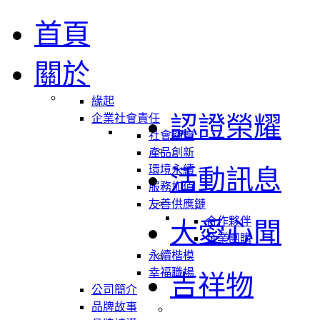
首頁
關於
緣起
認證榮耀
企業社會責任
社會關懷
產品創新
環境永續
活動訊息
服務加值
友善供應鏈
合作夥伴
大愛心聞
企業團購
永續楷模
幸福職場
吉祥物
公司簡介
品牌故事