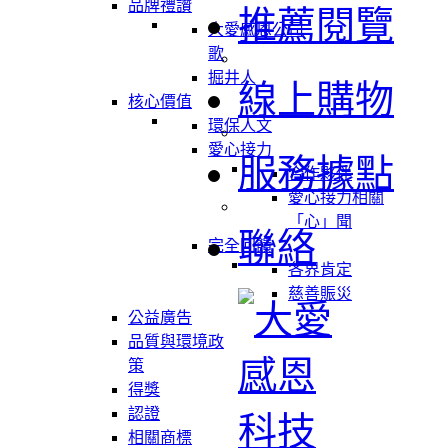
品牌禮讚
推薦閱覽
大愛感恩公司
歌
掘井人
線上購物
核心價值
環保人文
愛心接力
服務據點
合作夥伴
愛心接力相關
「心」聞
聯絡
完全回饋
各界肯定
慈善賑災
公益廣告
品質與環境政
策
得獎
認證
相關商標