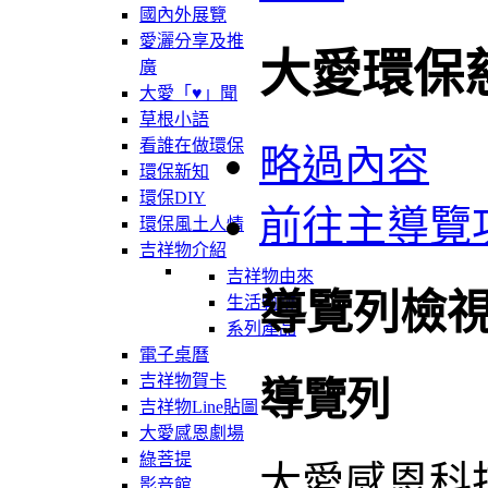
國內外展覽
愛灑分享及推
大愛環保
廣
大愛「♥」聞
草根小語
看誰在做環保
略過內容
環保新知
環保DIY
前往主導覽
環保風土人情
吉祥物介紹
吉祥物由來
導覽列檢
生活軌跡
系列產品
電子桌曆
吉祥物賀卡
導覽列
吉祥物Line貼圖
大愛感恩劇場
綠菩提
大愛感恩科
影音館