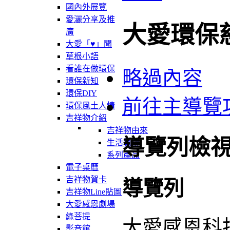
國內外展覽
愛灑分享及推
大愛環保
廣
大愛「♥」聞
草根小語
看誰在做環保
略過內容
環保新知
環保DIY
前往主導覽
環保風土人情
吉祥物介紹
吉祥物由來
導覽列檢
生活軌跡
系列產品
電子桌曆
吉祥物賀卡
導覽列
吉祥物Line貼圖
大愛感恩劇場
綠菩提
大愛感恩科
影音館