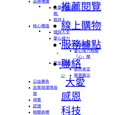
品牌禮讚
推薦閱覽
大愛感恩公司
歌
掘井人
線上購物
核心價值
環保人文
愛心接力
服務據點
合作夥伴
愛心接力相關
「心」聞
聯絡
完全回饋
各界肯定
慈善賑災
公益廣告
品質與環境政
策
得獎
認證
相關商標