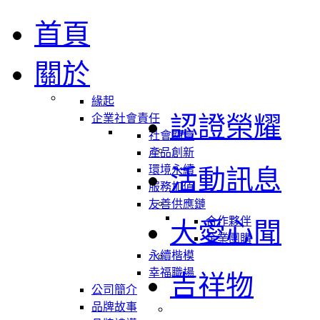
首頁
關於
緣起
認證榮耀
企業社會責任
社會關懷
產品創新
環境永續
活動訊息
服務加值
友善供應鏈
合作夥伴
大愛心聞
企業團購
永續楷模
幸福職場
吉祥物
公司簡介
品牌故事