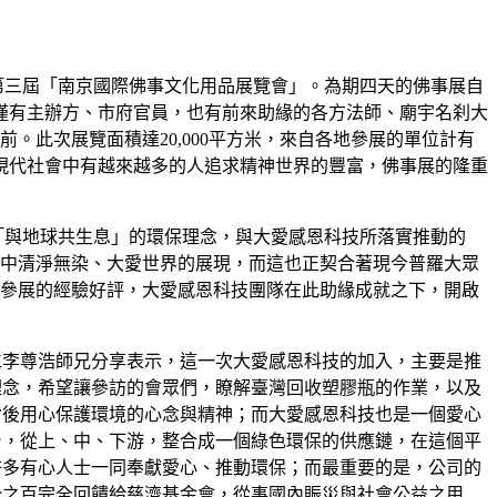
第三屆「南京國際佛事文化用品展覽會」。為期四天的佛事展自
不僅有主辦方、市府官員，也有前來助緣的各方法師、廟宇名刹大
。此次展覽面積達20,000平方米，來自各地參展的單位計有
，現代社會中有越來越多的人追求精神世界的豐富，佛事展的隆重
「與地球共生息」的環保理念，與大愛感恩科技所落實推動的
中清淨無染、大愛世界的展現，而這也正契合著現今普羅大眾
參展的經驗好評，大愛感恩科技團隊在此助緣成就之下，開啟
仁李尊浩師兄分享表示，這一次大愛感恩科技的加入，主要是推
理念，希望讓參訪的會眾們，瞭解臺灣回收塑膠瓶的作業，以及
背後用心保護環境的心念與精神；而大愛感恩科技也是一個愛心
台，從上、中、下游，整合成一個綠色環保的供應鏈，在這個平
許多有心人士一同奉獻愛心、推動環保；而最重要的是，公司的
分之百完全回饋給慈濟基金會，從事國內賑災與社會公益之用