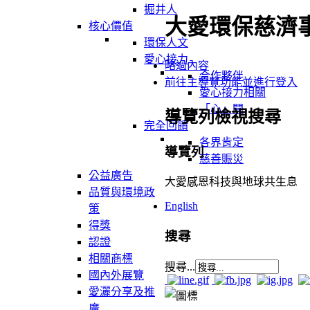
掘井人
大愛環保慈濟
核心價值
環保人文
愛心接力
略過內容
合作夥伴
前往主導覽功能並進行登入
愛心接力相關
「心」聞
導覽列檢視搜尋
完全回饋
各界肯定
導覽列
慈善賑災
公益廣告
大愛感恩科技與地球共生息
品質與環境政
English
策
得獎
搜尋
認證
相關商標
搜尋...
國內外展覽
愛灑分享及推
廣