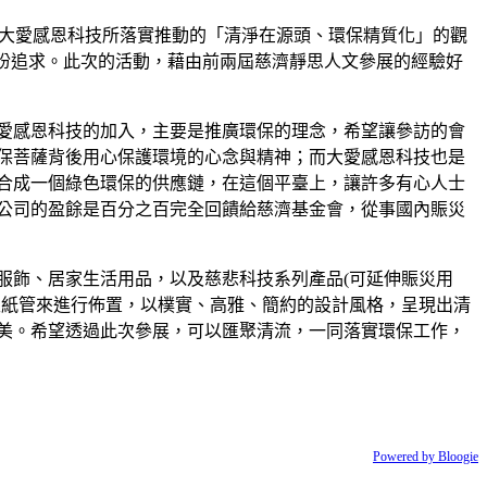
與大愛感恩科技所落實推動的「清淨在源頭、環保精質化」的觀
盼追求。此次的活動，藉由前兩屆慈濟靜思人文參展的經驗好
愛感恩科技的加入，主要是推廣環保的理念，希望讓參訪的會
保菩薩背後用心保護環境的心念與精神；而大愛感恩科技也是
合成一個綠色環保的供應鏈，在這個平臺上，讓許多有心人士
公司的盈餘是百分之百完全回饋給慈濟基金會，從事國內賑災
服飾、居家生活用品，以及慈悲科技系列產品(可延伸賑災用
生紙管來進行佈置，以樸實、高雅、簡約的設計風格，呈現出清
美。希望透過此次參展，可以匯聚清流，一同落實環保工作，
Powered by Bloogie