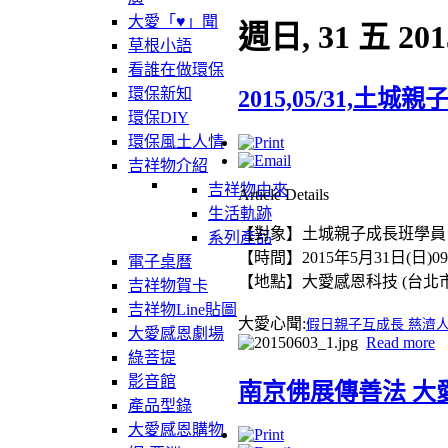
大愛「♥」聞
週日, 31 五 201
草根小語
看誰在做環保
環保新知
2015,05/31,土
環保DIY
環保風土人情
吉祥物介紹
吉祥物由來
Article Details
生活軌跡
【對象】土城親子成長班學員
系列產品
【時間】2015年5月31日(日)09
電子桌曆
【地點】
大愛感恩科技 (台北
吉祥物賀卡
吉祥物Line貼圖
大愛心聞:
假日親子互成長 慈濟
大愛感恩劇場
Read more
綠菩提
影音館
南京佛展傳善法 大
產品型錄
大愛感恩購物