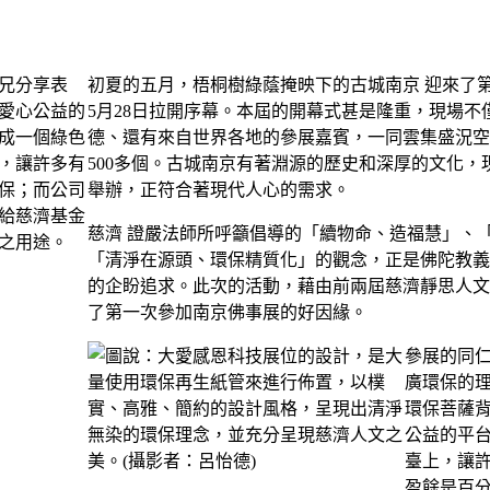
初夏的五月，梧桐樹綠蔭掩映下的古城南京 迎來了
5月28日拉開序幕。本屆的開幕式甚是隆重，現場
德、還有來自世界各地的參展嘉賓，一同雲集盛況空前
500多個。古城南京有著淵源的歷史和深厚的文化
舉辦，正符合著現代人心的需求。
慈濟 證嚴法師所呼籲倡導的「續物命、造福慧」、
「清淨在源頭、環保精質化」的觀念，正是佛陀教義
的企盼追求。此次的活動，藉由前兩屆慈濟靜思人文
了第一次參加南京佛事展的好因緣。
參展的同
廣環保的
環保菩薩
公益的平
臺上，讓
盈餘是百