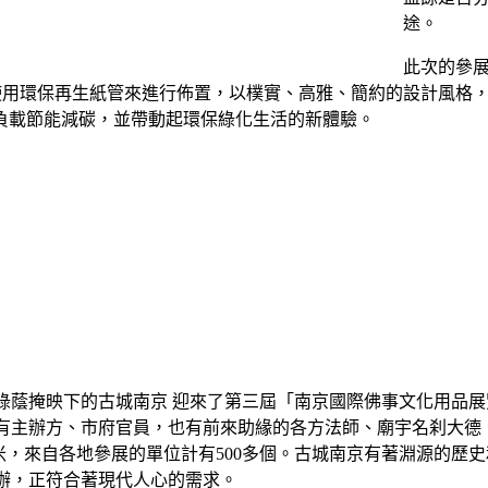
途。
此次的參
量使用環保再生紙管來進行佈置，以樸實、高雅、簡約的設計風格
負載節能減碳，並帶動起環保綠化生活的新體驗。
綠蔭掩映下的古城南京 迎來了第三屆「南京國際佛事文化用品展
有主辦方、市府官員，也有前來助緣的各方法師、廟宇名刹大德
平方米，來自各地參展的單位計有500多個。古城南京有著淵源的
辦，正符合著現代人心的需求。