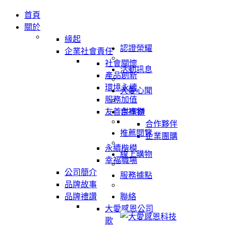
首頁
關於
緣起
認證榮耀
企業社會責任
社會關懷
活動訊息
產品創新
環境永續
大愛心聞
服務加值
友善供應鏈
吉祥物
合作夥伴
推薦閱覽
企業團購
永續楷模
線上購物
幸福職場
公司簡介
服務據點
品牌故事
品牌禮讚
聯絡
大愛感恩公司
歌