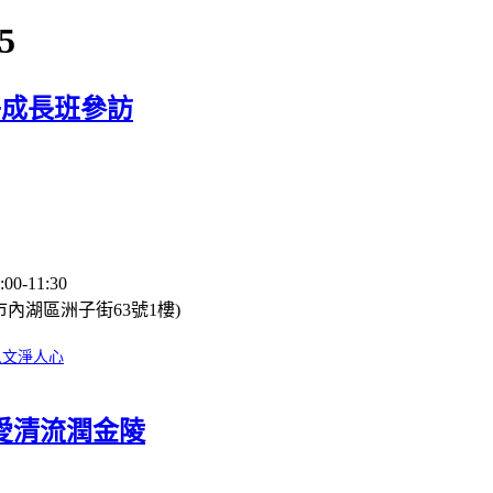
5
城親子成長班參訪
:00-11:30
市內湖區洲子街63號1樓)
人文淨人心
愛清流潤金陵