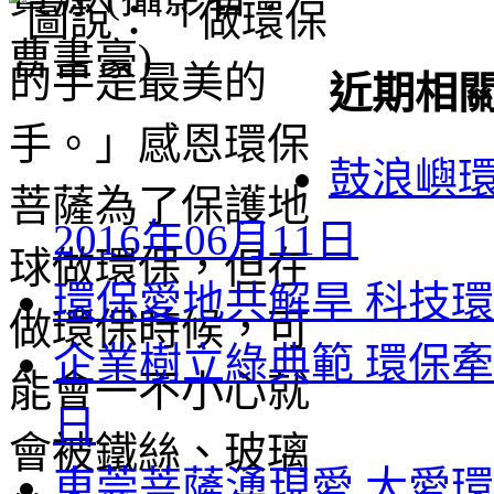
近期相
鼓浪嶼環
2016年06月11日
環保愛地共解旱 科技環
企業樹立綠典範 環保牽
日
東莞菩薩湧現愛 大愛環