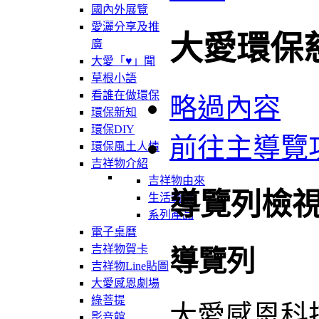
國內外展覽
愛灑分享及推
大愛環保
廣
大愛「♥」聞
草根小語
看誰在做環保
略過內容
環保新知
環保DIY
前往主導覽
環保風土人情
吉祥物介紹
吉祥物由來
導覽列檢
生活軌跡
系列產品
電子桌曆
吉祥物賀卡
導覽列
吉祥物Line貼圖
大愛感恩劇場
綠菩提
大愛感恩科
影音館