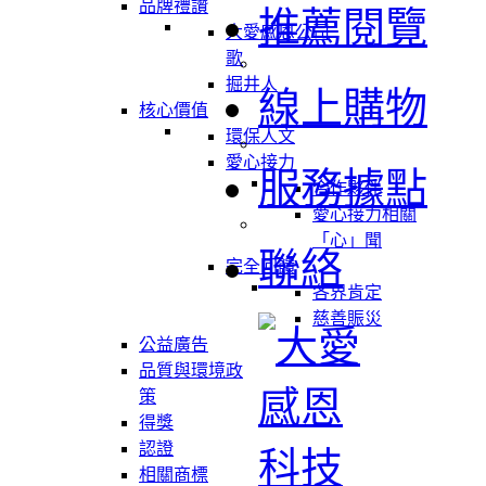
品牌禮讚
推薦閱覽
大愛感恩公司
歌
掘井人
線上購物
核心價值
環保人文
愛心接力
服務據點
合作夥伴
愛心接力相關
「心」聞
聯絡
完全回饋
各界肯定
慈善賑災
公益廣告
品質與環境政
策
得獎
認證
相關商標