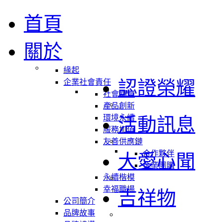
首頁
關於
緣起
認證榮耀
企業社會責任
社會關懷
產品創新
環境永續
活動訊息
服務加值
友善供應鏈
合作夥伴
大愛心聞
企業團購
永續楷模
幸福職場
吉祥物
公司簡介
品牌故事