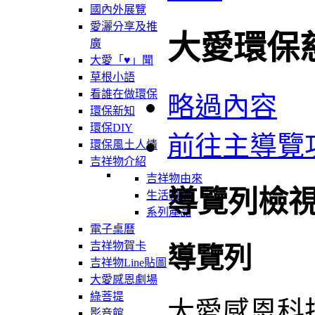
國內外展覽
愛灑分享及推
大愛環保
廣
大愛「♥」聞
草根小語
看誰在做環保
略過內容
環保新知
環保DIY
前往主導覽
環保風土人情
吉祥物介紹
吉祥物由來
導覽列檢
生活軌跡
系列產品
電子桌曆
吉祥物賀卡
導覽列
吉祥物Line貼圖
大愛感恩劇場
綠菩提
大愛感恩科
影音館