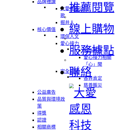
品牌禮讚
推薦閱覽
大愛感恩公司
歌
掘井人
線上購物
核心價值
環保人文
愛心接力
服務據點
合作夥伴
愛心接力相關
「心」聞
聯絡
完全回饋
各界肯定
慈善賑災
公益廣告
品質與環境政
策
得獎
認證
相關商標