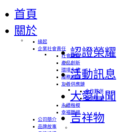
首頁
關於
緣起
認證榮耀
企業社會責任
社會關懷
產品創新
環境永續
活動訊息
服務加值
友善供應鏈
合作夥伴
大愛心聞
企業團購
永續楷模
幸福職場
吉祥物
公司簡介
品牌故事