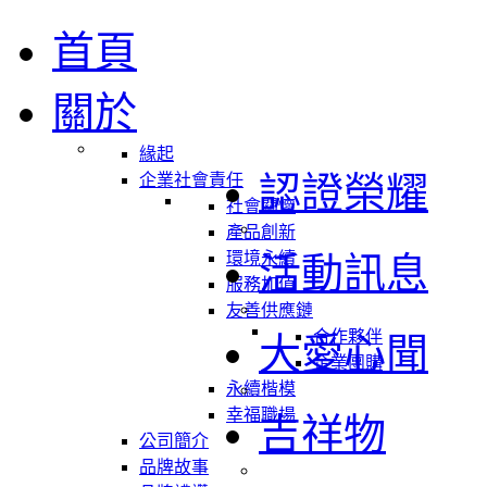
首頁
關於
緣起
認證榮耀
企業社會責任
社會關懷
產品創新
環境永續
活動訊息
服務加值
友善供應鏈
合作夥伴
大愛心聞
企業團購
永續楷模
幸福職場
吉祥物
公司簡介
品牌故事