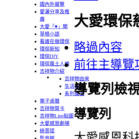
國內外展覽
愛灑分享及推
大愛環保
廣
大愛「♥」聞
草根小語
看誰在做環保
略過內容
環保新知
環保DIY
前往主導覽
環保風土人情
吉祥物介紹
吉祥物由來
導覽列檢
生活軌跡
系列產品
電子桌曆
吉祥物賀卡
導覽列
吉祥物Line貼圖
大愛感恩劇場
綠菩提
大愛感恩科
影音館