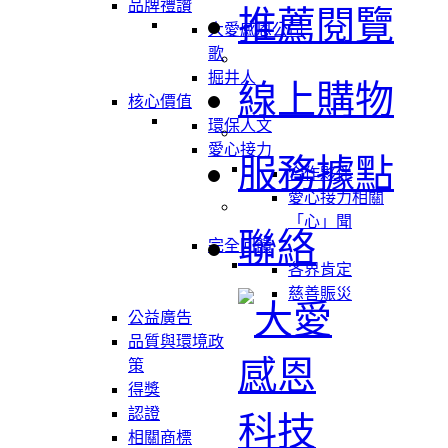
品牌禮讚
推薦閱覽
大愛感恩公司
歌
掘井人
線上購物
核心價值
環保人文
愛心接力
服務據點
合作夥伴
愛心接力相關
「心」聞
聯絡
完全回饋
各界肯定
慈善賑災
公益廣告
品質與環境政
策
得獎
認證
相關商標