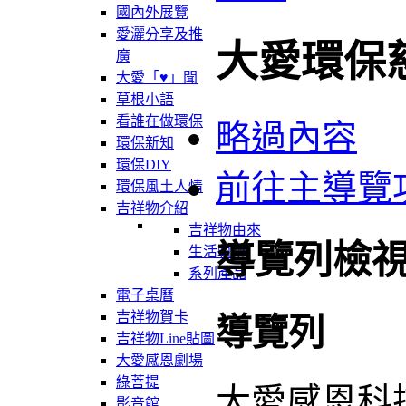
國內外展覽
愛灑分享及推
大愛環保
廣
大愛「♥」聞
草根小語
看誰在做環保
略過內容
環保新知
環保DIY
前往主導覽
環保風土人情
吉祥物介紹
吉祥物由來
導覽列檢
生活軌跡
系列產品
電子桌曆
吉祥物賀卡
導覽列
吉祥物Line貼圖
大愛感恩劇場
綠菩提
大愛感恩科
影音館