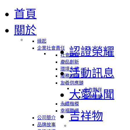
首頁
關於
緣起
認證榮耀
企業社會責任
社會關懷
產品創新
環境永續
活動訊息
服務加值
友善供應鏈
合作夥伴
大愛心聞
企業團購
永續楷模
幸福職場
吉祥物
公司簡介
品牌故事