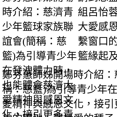
組呂怡
大愛感
繫窗口的
籃緣起
鄭芬蕙師姊開場時介紹：
稱：慈籃)為引導青少年
愛精神與感恩文化，接引