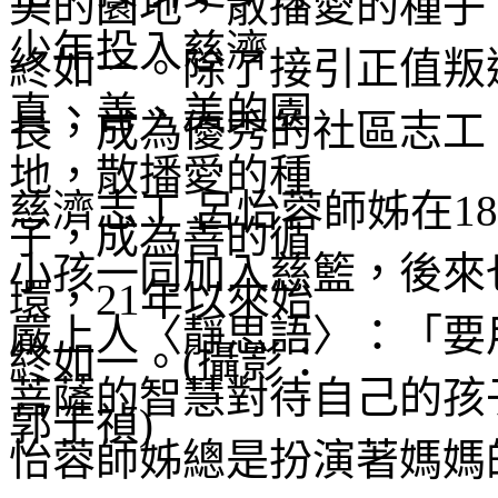
美的園地，散播愛的種子
終如一。除了接引正值叛
長，成為優秀的社區志工
慈濟志工 呂怡蓉師姊在1
小孩一同加入慈籃，後來
嚴上人〈靜思語〉：「要
菩薩的智慧對待自己的孩
怡蓉師姊總是扮演著媽媽