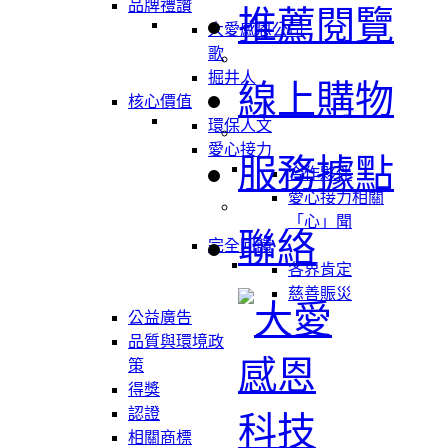
品牌禮讚
推薦閱覽
大愛感恩公司
歌
掘井人
線上購物
核心價值
環保人文
愛心接力
服務據點
合作夥伴
愛心接力相關
「心」聞
聯絡
完全回饋
各界肯定
慈善賑災
公益廣告
品質與環境政
策
得獎
認證
相關商標