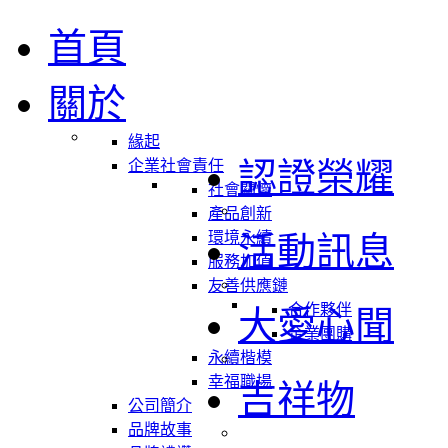
首頁
關於
緣起
認證榮耀
企業社會責任
社會關懷
產品創新
環境永續
活動訊息
服務加值
友善供應鏈
合作夥伴
大愛心聞
企業團購
永續楷模
幸福職場
吉祥物
公司簡介
品牌故事