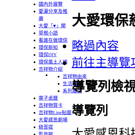
國內外展覽
愛灑分享及推
大愛環保
廣
大愛「♥」聞
草根小語
看誰在做環保
略過內容
環保新知
環保DIY
前往主導覽
環保風土人情
吉祥物介紹
吉祥物由來
導覽列檢
生活軌跡
系列產品
電子桌曆
吉祥物賀卡
導覽列
吉祥物Line貼圖
大愛感恩劇場
綠菩提
大愛感恩科
影音館