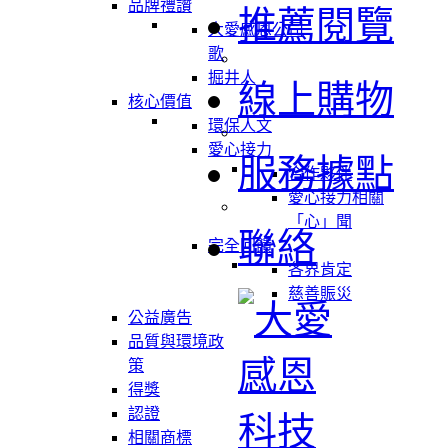
品牌禮讚
推薦閱覽
大愛感恩公司
歌
掘井人
線上購物
核心價值
環保人文
愛心接力
服務據點
合作夥伴
愛心接力相關
「心」聞
聯絡
完全回饋
各界肯定
慈善賑災
公益廣告
品質與環境政
策
得獎
認證
相關商標