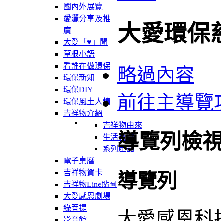
國內外展覽
愛灑分享及推
大愛環保
廣
大愛「♥」聞
草根小語
看誰在做環保
略過內容
環保新知
環保DIY
前往主導覽
環保風土人情
吉祥物介紹
吉祥物由來
導覽列檢
生活軌跡
系列產品
電子桌曆
吉祥物賀卡
導覽列
吉祥物Line貼圖
大愛感恩劇場
綠菩提
大愛感恩科
影音館