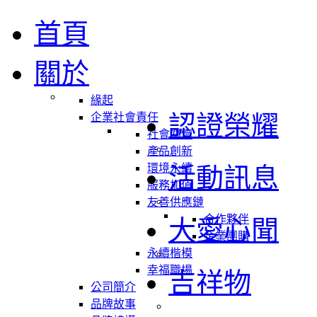
首頁
關於
緣起
認證榮耀
企業社會責任
社會關懷
產品創新
環境永續
活動訊息
服務加值
友善供應鏈
合作夥伴
大愛心聞
企業團購
永續楷模
幸福職場
吉祥物
公司簡介
品牌故事