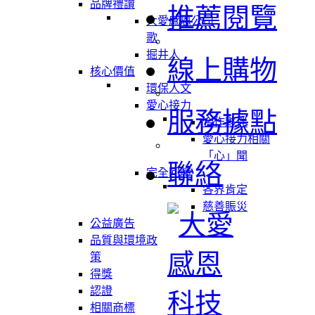
品牌禮讚
推薦閱覽
大愛感恩公司
歌
掘井人
線上購物
核心價值
環保人文
愛心接力
服務據點
合作夥伴
愛心接力相關
「心」聞
聯絡
完全回饋
各界肯定
慈善賑災
公益廣告
品質與環境政
策
得獎
認證
相關商標