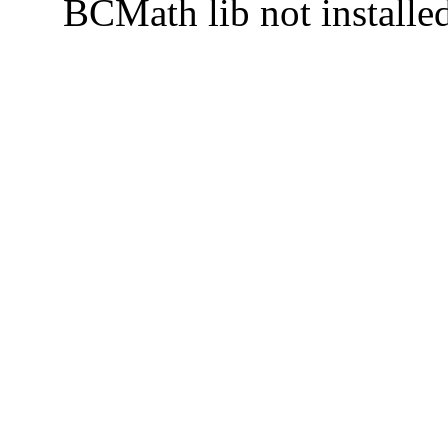
BCMath lib not installe