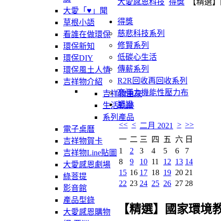
大愛感恩科技
得獎
【精選】
大愛「♥」聞
得獎
草根小語
慈悲科技系列
看誰在做環保
修賢系列
環保新知
低碳心生活
環保DIY
傳薪系列
環保風土人情
R2R回收再回收系列
吉祥物介紹
高彈力機能性壓力布
吉祥物由來
認證
生活軌跡
系列產品
<<
<
>
>>
二月 2021
電子桌曆
一
二
三
四
五
六
日
吉祥物賀卡
1
2
3
4
5
6
7
吉祥物Line貼圖
8
9
10
11
12
13
14
大愛感恩劇場
15
16
17
18
19
20
21
綠菩提
22
23
24
25
26
27
28
影音館
產品型錄
【精選】國家環境
大愛感恩購物