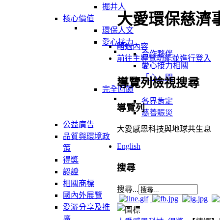
掘井人
大愛環保慈濟
核心價值
環保人文
愛心接力
略過內容
合作夥伴
前往主導覽功能並進行登入
愛心接力相關
「心」聞
導覽列檢視搜尋
完全回饋
各界肯定
導覽列
慈善賑災
公益廣告
大愛感恩科技與地球共生息
品質與環境政
English
策
得獎
搜尋
認證
相關商標
搜尋...
國內外展覽
愛灑分享及推
廣