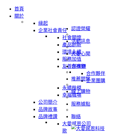
首頁
關於
緣起
認證榮耀
企業社會責任
社會關懷
活動訊息
產品創新
環境永續
大愛心聞
服務加值
友善供應鏈
吉祥物
合作夥伴
推薦閱覽
企業團購
永續楷模
線上購物
幸福職場
公司簡介
服務據點
品牌故事
品牌禮讚
聯絡
大愛感恩公司
歌