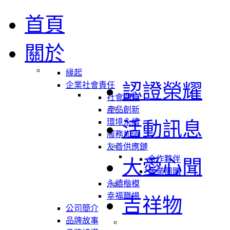
首頁
關於
緣起
認證榮耀
企業社會責任
社會關懷
產品創新
環境永續
活動訊息
服務加值
友善供應鏈
合作夥伴
大愛心聞
企業團購
永續楷模
幸福職場
吉祥物
公司簡介
品牌故事