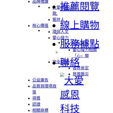
品牌禮讚
推薦閱覽
大愛感恩公司
歌
掘井人
線上購物
核心價值
環保人文
愛心接力
服務據點
合作夥伴
愛心接力相關
「心」聞
聯絡
完全回饋
各界肯定
慈善賑災
公益廣告
品質與環境政
策
得獎
認證
相關商標