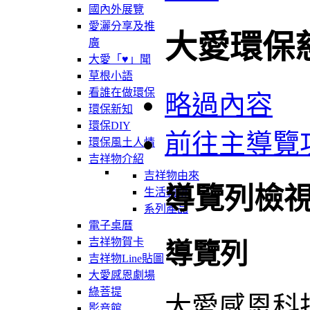
國內外展覽
愛灑分享及推
大愛環保
廣
大愛「♥」聞
草根小語
看誰在做環保
略過內容
環保新知
環保DIY
前往主導覽
環保風土人情
吉祥物介紹
吉祥物由來
導覽列檢
生活軌跡
系列產品
電子桌曆
吉祥物賀卡
導覽列
吉祥物Line貼圖
大愛感恩劇場
綠菩提
大愛感恩科
影音館