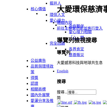
掘井人
大愛環保慈濟
核心價值
環保人文
愛心接力
略過內容
合作夥伴
前往主導覽功能並進行登入
愛心接力相關
「心」聞
導覽列檢視搜尋
完全回饋
各界肯定
導覽列
慈善賑災
公益廣告
大愛感恩科技與地球共生息
品質與環境政
English
策
得獎
搜尋
認證
相關商標
搜尋...
國內外展覽
简
愛灑分享及推
廣