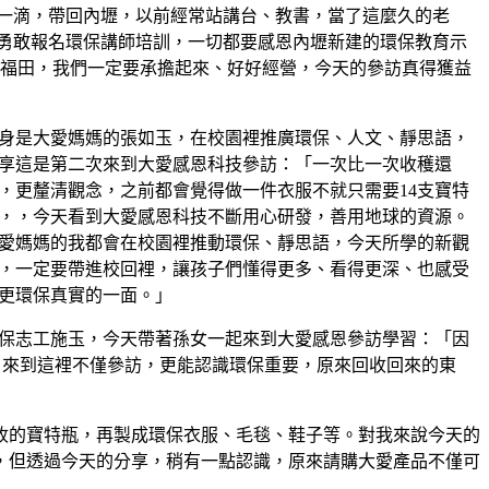
一滴，帶回內壢，以前經常站講台、教書，當了這麼久的老
勇敢報名環保講師培訓，一切都要感恩內壢新建的環保教育示
塊福田，我們一定要承擔起來、好好經營，今天的參訪真得獲益
身是大愛媽媽的張如玉，在校園裡推廣環保、人文、靜思語，
享這是第二次來到大愛感恩科技參訪：「一次比一次收穫還
，更釐清觀念，之前都會覺得做一件衣服不就只需要14支寶特
，，今天看到大愛感恩科技不斷用心研發，善用地球的資源。
愛媽媽的我都會在校園裡推動環保、靜思語，今天所學的新觀
，一定要帶進校回裡，讓孩子們懂得更多、看得更深、也感受
更環保真實的一面。」
保志工施玉，今天帶著孫女一起來到大愛感恩參訪學習：「因
，來到這裡不僅參訪，更能認識環保重要，原來回收回來的東
收的寶特瓶，再製成環保衣服、毛毯、鞋子等。對我來說今天的
，但透過今天的分享，稍有一點認識，原來請購大愛產品不僅可