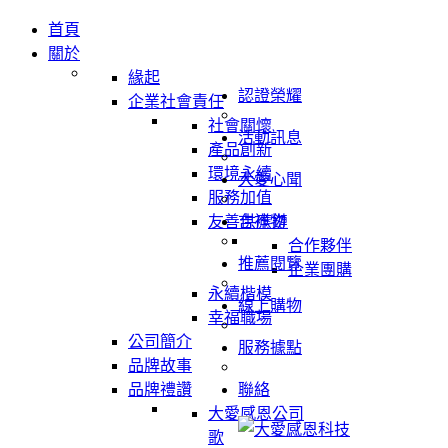
首頁
關於
緣起
認證榮耀
企業社會責任
社會關懷
活動訊息
產品創新
環境永續
大愛心聞
服務加值
友善供應鏈
吉祥物
合作夥伴
推薦閱覽
企業團購
永續楷模
線上購物
幸福職場
公司簡介
服務據點
品牌故事
品牌禮讚
聯絡
大愛感恩公司
歌