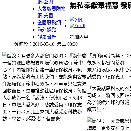
網-亞洲
無私奉獻聚福慧 發
大愛感恩購物
網-美國
全國服務網
海外據點
靜思書軒
詳細內容
發佈於：2016-05-18, 週三 08:30
「真的非常高興，今
很多人都會問慈濟：
眾介紹環保示範中心
誠委員、環保志工，
「大愛感恩科技的衣服
司成立，將回收回來
為了減緩地球的毀滅
護眾生。