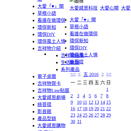
大愛「♥」聞
大愛感恩科技
大愛心聞
大愛
草根小語
大愛「♥」聞
看誰在做環保
草根小語
環保新知
看誰在做環保
環保DIY
環保新知
環保風土人情
環保DIY
吉祥物介紹
環保風土人情
吉祥物由來
綠菩提
生活軌跡
系列產品
<<
<
>
>>
五 2016
電子桌曆
一
二
三
四
五
六
日
吉祥物賀卡
1
吉祥物Line貼圖
2
3
4
5
6
7
8
大愛感恩劇場
9
10
11
12
13
14
15
綠菩提
16
17
18
19
20
21
22
影音館
23
24
25
26
27
28
29
產品型錄
30
31
大愛感恩購物