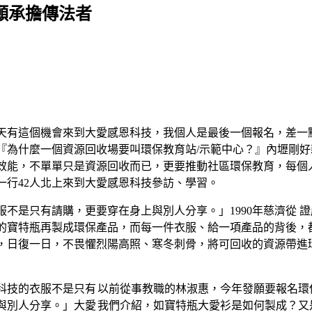
願承擔傳法者
天有這個機會來到大愛感恩科技，我個人是最後一個報名，差一
『為什麼一個資源回收場要叫環保教育站/示範中心？』內壢剛
效能，不單單只是資源回收而已，更要推動社區環保教育，每個
一行42人北上來到大愛感恩科技參訪、學習。
不是只有請購，更要穿在身上與別人分享。」1990年慈濟從 證
的寶特瓶再製成環保產品，而每一件衣服、給一項產品的背後，
，日復一日，不畏懼烈陽高照、寒冬刺骨，將可回收的資源帶進
以前從事教職的林淑惠，今年發願要報名環
我們介紹，如寶特瓶大愛衫是如何製成？又是多