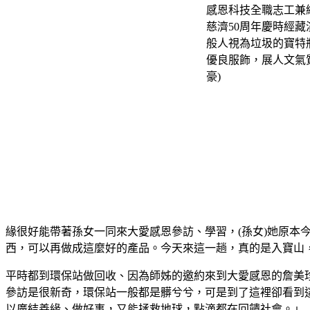
緣很好能帶著孫女一同來大愛感恩參訪、學習，(孫女)她原
西，可以再做成這麼好的產品。今天來這一趟，真的是入寶山
平時都到環保站做回收、因為師姊的邀約來到大愛感恩的詹美
參訪是很新奇，環保站一般都是髒兮兮，可是到了這裡卻看到
以廣結善緣、做好事，又能拯救地球，點滴都在回饋社會。」