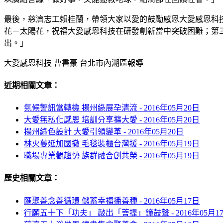
最後，慈濟志工賴桂蘭，帶領大家以愛的鼓勵感恩大愛感恩科
花－太陽花，祝福大愛感恩科技在研發創新當中突破困難；第
出。」
大愛感恩科技 曹書豪 台北市內湖區報導
近期相關文章：
氣候警訊當轉機 揚州綠展孕清流 -
2016年05月20日
大愛無私化感恩 培訓分享擴大愛 -
2016年05月20日
揚州綠色設計 大愛引領變革 -
2016年05月20日
林火蔓延加國撤 毛毯裝櫃台灣援 -
2016年05月19日
職場專業觀趨勢 族群融合創共榮 -
2016年05月19日
歷史相關文章：
匯聚善念善循環 儲蓄幸福播善種 -
2016年05月17日
行願五十下「功夫」 敲出「菩提」鐘鼓聲 -
2016年05月1