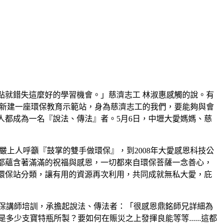
點就錯失這麼好的學習機會。」慈濟志工 林淑惠感觸的說。有
好新建一座環保教育示範站，身為慈濟志工的我們，要能夠與會
人都成為一名『說法、傳法』者。5月6日，中壢大愛媽媽、慈
嚴上人呼籲『鼓掌的雙手做環保』，到2008年大愛感恩科技公
都蘊含著滿滿的祝福與感恩，一切都來自環保菩薩一念善心，
環保站分類，讓有用的資源再次利用，共同成就無私大愛，庇
保講師培訓，承擔起說法、傳法者：「很感恩鼎銘師兄詳細為
少支寶特瓶所製？要如何在賑災之上發揮良能等等......這都