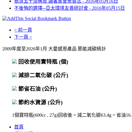
慈濟五十浴佛恩 讀書集會聚善念 -
2016年05月16日
不後悔的選擇─亞太環境友善研討會 -
2016年05月15日
< 前一頁
下一頁 >
2009年度至2026年1月 大愛感恩產品 節能減碳統計
回收使用寶特瓶
(個)
減排二氧化碳
(公斤)
節省石油
(公升)
節約水資源
(公升)
1個寶特瓶(600cc , 27g)回收後 = 減二氧化碳63.4g = 省油16.2c
首頁