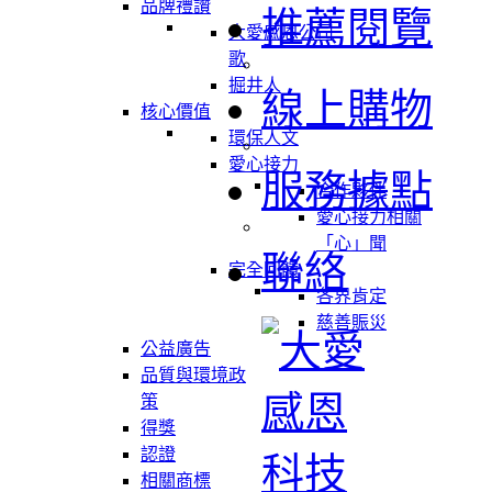
品牌禮讚
推薦閱覽
大愛感恩公司
歌
掘井人
線上購物
核心價值
環保人文
愛心接力
服務據點
合作夥伴
愛心接力相關
「心」聞
聯絡
完全回饋
各界肯定
慈善賑災
公益廣告
品質與環境政
策
得獎
認證
相關商標