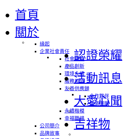
首頁
關於
緣起
認證榮耀
企業社會責任
社會關懷
產品創新
環境永續
活動訊息
服務加值
友善供應鏈
合作夥伴
大愛心聞
企業團購
永續楷模
幸福職場
吉祥物
公司簡介
品牌故事