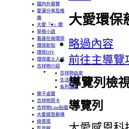
國內外展覽
愛灑分享及推
大愛環保
廣
大愛「♥」聞
草根小語
看誰在做環保
略過內容
環保新知
環保DIY
前往主導覽
環保風土人情
吉祥物介紹
吉祥物由來
導覽列檢
生活軌跡
系列產品
電子桌曆
吉祥物賀卡
導覽列
吉祥物Line貼圖
大愛感恩劇場
綠菩提
大愛感恩科
影音館