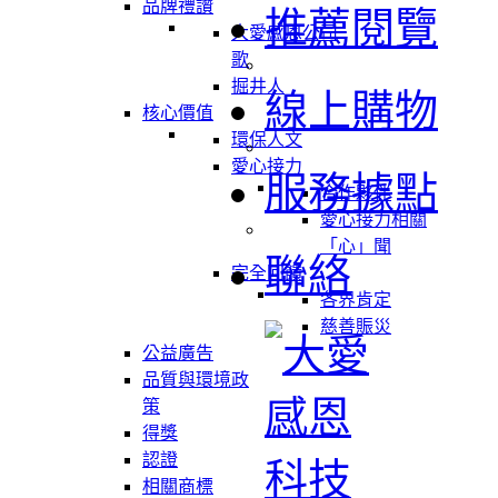
品牌禮讚
推薦閱覽
大愛感恩公司
歌
掘井人
線上購物
核心價值
環保人文
愛心接力
服務據點
合作夥伴
愛心接力相關
「心」聞
聯絡
完全回饋
各界肯定
慈善賑災
公益廣告
品質與環境政
策
得獎
認證
相關商標