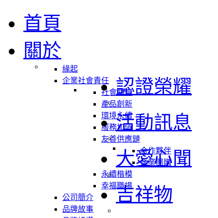
首頁
關於
緣起
認證榮耀
企業社會責任
社會關懷
產品創新
環境永續
活動訊息
服務加值
友善供應鏈
合作夥伴
大愛心聞
企業團購
永續楷模
幸福職場
吉祥物
公司簡介
品牌故事