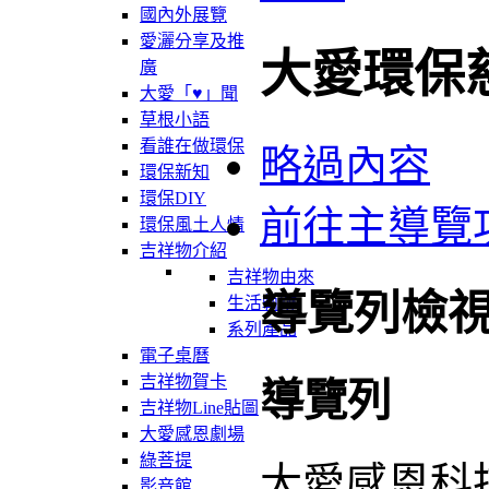
國內外展覽
愛灑分享及推
大愛環保
廣
大愛「♥」聞
草根小語
看誰在做環保
略過內容
環保新知
環保DIY
前往主導覽
環保風土人情
吉祥物介紹
吉祥物由來
導覽列檢
生活軌跡
系列產品
電子桌曆
吉祥物賀卡
導覽列
吉祥物Line貼圖
大愛感恩劇場
綠菩提
大愛感恩科
影音館