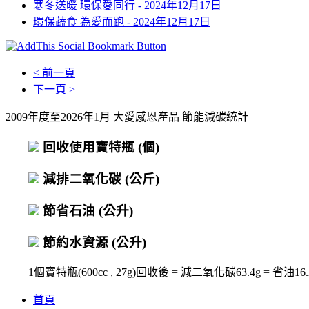
寒冬送暖 環保愛同行 -
2024年12月17日
環保蔬食 為愛而跑 -
2024年12月17日
< 前一頁
下一頁 >
2009年度至2026年1月 大愛感恩產品 節能減碳統計
回收使用寶特瓶
(個)
減排二氧化碳
(公斤)
節省石油
(公升)
節約水資源
(公升)
1個寶特瓶(600cc , 27g)回收後 = 減二氧化碳63.4g = 省油16.2c
首頁