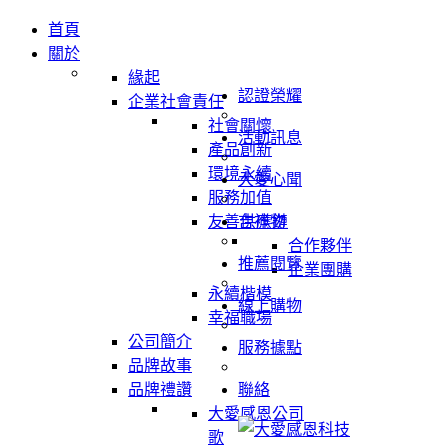
首頁
關於
緣起
認證榮耀
企業社會責任
社會關懷
活動訊息
產品創新
環境永續
大愛心聞
服務加值
友善供應鏈
吉祥物
合作夥伴
推薦閱覽
企業團購
永續楷模
線上購物
幸福職場
公司簡介
服務據點
品牌故事
品牌禮讚
聯絡
大愛感恩公司
歌