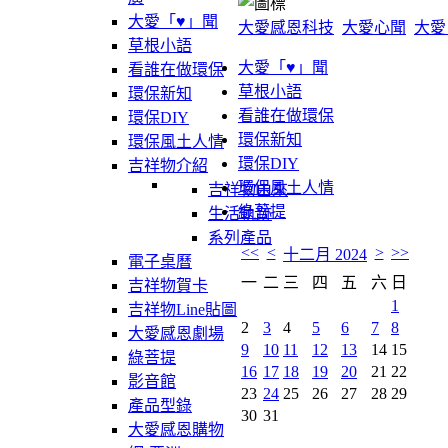
大愛「♥」聞
大愛感恩科技
大愛心聞
大愛
草根小語
大愛「♥」聞
看誰在做環保
草根小語
環保新知
看誰在做環保
環保DIY
環保新知
環保風土人情
環保DIY
吉祥物介紹
環保風土人情
吉祥物由來
綠菩提
生活軌跡
系列產品
<<
<
>
>>
十二月 2024
電子桌曆
一
二
三
四
五
六
日
吉祥物賀卡
1
吉祥物Line貼圖
2
3
4
5
6
7
8
大愛感恩劇場
9
10
11
12
13
14
15
綠菩提
16
17
18
19
20
21
22
影音館
23
24
25
26
27
28
29
產品型錄
30
31
大愛感恩購物