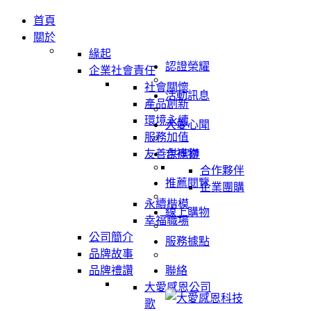
首頁
關於
緣起
認證榮耀
企業社會責任
社會關懷
活動訊息
產品創新
環境永續
大愛心聞
服務加值
友善供應鏈
吉祥物
合作夥伴
推薦閱覽
企業團購
永續楷模
線上購物
幸福職場
公司簡介
服務據點
品牌故事
品牌禮讚
聯絡
大愛感恩公司
歌