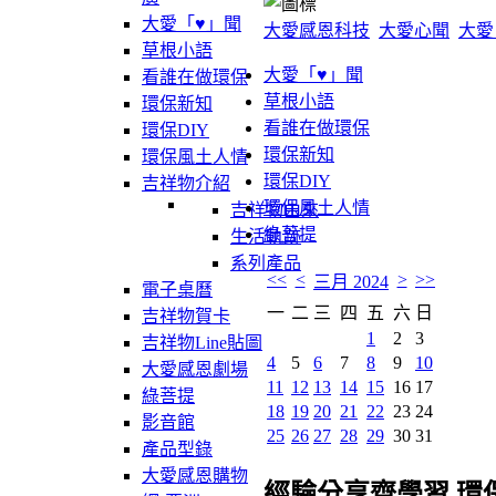
大愛「♥」聞
大愛感恩科技
大愛心聞
大愛
草根小語
大愛「♥」聞
看誰在做環保
草根小語
環保新知
看誰在做環保
環保DIY
環保新知
環保風土人情
環保DIY
吉祥物介紹
環保風土人情
吉祥物由來
綠菩提
生活軌跡
系列產品
<<
<
>
>>
三月 2024
電子桌曆
一
二
三
四
五
六
日
吉祥物賀卡
1
2
3
吉祥物Line貼圖
4
5
6
7
8
9
10
大愛感恩劇場
11
12
13
14
15
16
17
綠菩提
18
19
20
21
22
23
24
影音館
25
26
27
28
29
30
31
產品型錄
大愛感恩購物
經驗分享齊學習 環