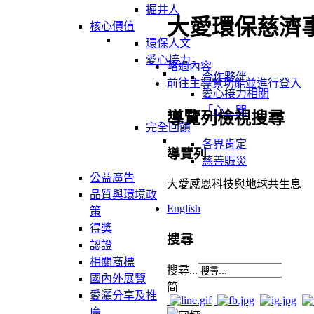
掘井人
大愛環保慈濟
核心價值
環保人文
愛心接力
略過內容
合作夥伴
前往主導覽功能並進行登入
愛心接力相關
「心」聞
導覽列檢視搜尋
完全回饋
各界肯定
導覽列
慈善賑災
公益廣告
大愛感恩科技與地球共生息
品質與環境政
English
策
得獎
搜尋
認證
相關商標
搜尋...
國內外展覽
简
愛灑分享及推
廣