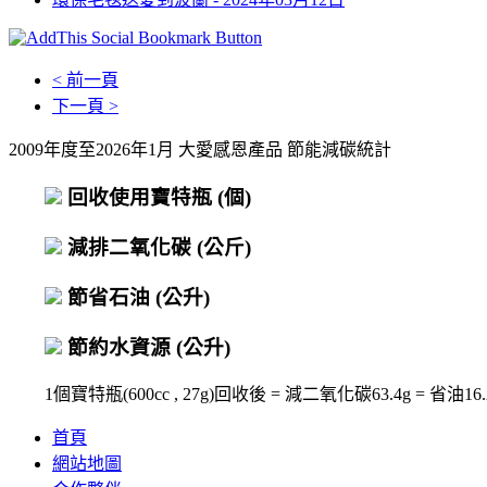
< 前一頁
下一頁 >
2009年度至2026年1月 大愛感恩產品 節能減碳統計
回收使用寶特瓶
(個)
減排二氧化碳
(公斤)
節省石油
(公升)
節約水資源
(公升)
1個寶特瓶(600cc , 27g)回收後 = 減二氧化碳63.4g = 省油16.2c
首頁
網站地圖