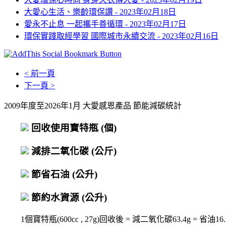
大愛心生活、樂齡環保讚 -
2023年02月18日
愛永不止息 一起攜手善循環 -
2023年02月17日
環保實踐取經學習 國際城市永續交流 -
2023年02月16日
< 前一頁
下一頁 >
2009年度至2026年1月 大愛感恩產品 節能減碳統計
回收使用寶特瓶
(個)
減排二氧化碳
(公斤)
節省石油
(公升)
節約水資源
(公升)
1個寶特瓶(600cc , 27g)回收後 = 減二氧化碳63.4g = 省油16.2c