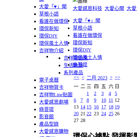
大愛「♥」聞
大愛感恩科技
大愛心聞
大愛
草根小語
大愛「♥」聞
看誰在做環保
草根小語
環保新知
看誰在做環保
環保DIY
環保新知
環保風土人情
環保DIY
吉祥物介紹
環保風土人情
吉祥物由來
綠菩提
生活軌跡
系列產品
<<
<
>
>>
二月 2023
電子桌曆
一
二
三
四
五
六
日
吉祥物賀卡
1
2
3
4
5
吉祥物Line貼圖
6
7
8
9
10
11
12
大愛感恩劇場
13
14
15
16
17
18
19
綠菩提
20
21
22
23
24
25
26
影音館
27
28
產品型錄
大愛感恩購物
環保心據點 發揮影