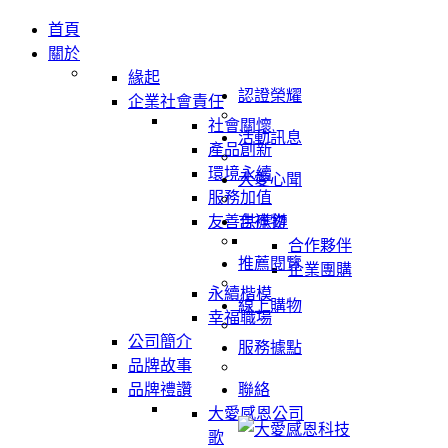
首頁
關於
緣起
認證榮耀
企業社會責任
社會關懷
活動訊息
產品創新
環境永續
大愛心聞
服務加值
友善供應鏈
吉祥物
合作夥伴
推薦閱覽
企業團購
永續楷模
線上購物
幸福職場
公司簡介
服務據點
品牌故事
品牌禮讚
聯絡
大愛感恩公司
歌