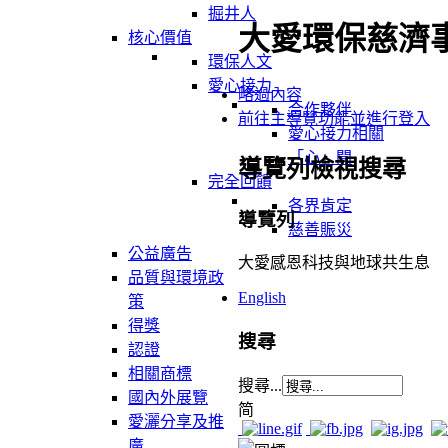
掘井人
大愛環保慈濟
核心價值
環保人文
愛心接力
略過內容
合作夥伴
前往主導覽功能並進行登入
愛心接力相關
「心」聞
導覽列檢視搜尋
完全回饋
各界肯定
導覽列
慈善賑災
公益廣告
大愛感恩科技與地球共生息
品質與環境政
English
策
得獎
搜尋
認證
相關商標
搜尋...
國內外展覽
简
愛灑分享及推
廣