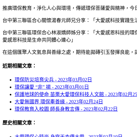
推廣環保教育，淨化人心與環境，傳遞環保菩薩愛與精神，今
台中第三聯區合心關懷湯春元師兄分享：「大愛感科技實踐生
台中第三聯區環保合心林淑嬌師姊分享：「大愛感恩科技的環
愛感恩科技是生命共同體心連心」
在這個匯聚人文氣息與善緣之處，期待能拋磚引玉發揮良能，
近期相關文章：
環保防災培育尖兵 -
2023年03月02日
環保讓愛 “非” 揚 -
2023年03月01日
保護地球的使命 苗栗大愛環保科技人文館 -
2023年02月2
大愛無國界 環保牽善緣 -
2023年02月24日
環保教育入校園 師長身教言傳 -
2023年02月22日
歷史相關文章：
大愛環保心時尚 身穿天衣傳大愛 -
2023年02月19日