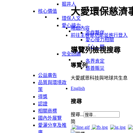
掘井人
大愛環保慈濟
核心價值
環保人文
愛心接力
略過內容
合作夥伴
前往主導覽功能並進行登入
愛心接力相關
「心」聞
導覽列檢視搜尋
完全回饋
各界肯定
導覽列
慈善賑災
公益廣告
大愛感恩科技與地球共生息
品質與環境政
English
策
得獎
搜尋
認證
相關商標
搜尋...
國內外展覽
简
愛灑分享及推
廣