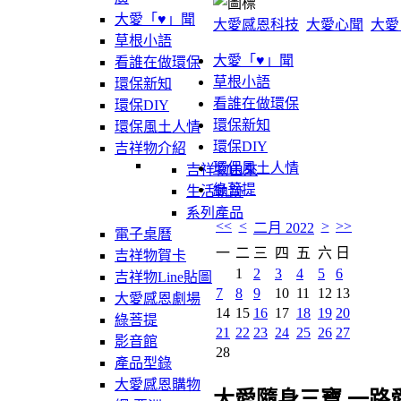
大愛「♥」聞
大愛感恩科技
大愛心聞
大愛
草根小語
大愛「♥」聞
看誰在做環保
草根小語
環保新知
看誰在做環保
環保DIY
環保新知
環保風土人情
環保DIY
吉祥物介紹
環保風土人情
吉祥物由來
綠菩提
生活軌跡
系列產品
<<
<
>
>>
二月 2022
電子桌曆
一
二
三
四
五
六
日
吉祥物賀卡
1
2
3
4
5
6
吉祥物Line貼圖
7
8
9
10
11
12
13
大愛感恩劇場
14
15
16
17
18
19
20
綠菩提
21
22
23
24
25
26
27
影音館
28
產品型錄
大愛感恩購物
大愛隨身三寶 一路