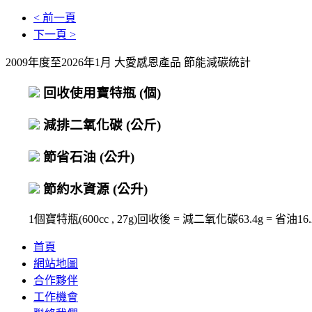
< 前一頁
下一頁 >
2009年度至2026年1月 大愛感恩產品 節能減碳統計
回收使用寶特瓶
(個)
減排二氧化碳
(公斤)
節省石油
(公升)
節約水資源
(公升)
1個寶特瓶(600cc , 27g)回收後 = 減二氧化碳63.4g = 省油16.2c
首頁
網站地圖
合作夥伴
工作機會