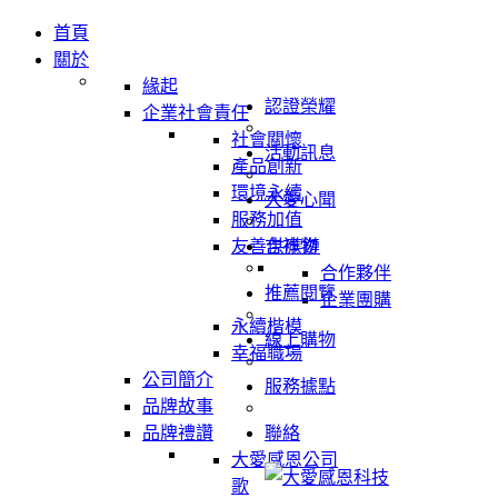
首頁
關於
緣起
認證榮耀
企業社會責任
社會關懷
活動訊息
產品創新
環境永續
大愛心聞
服務加值
友善供應鏈
吉祥物
合作夥伴
推薦閱覽
企業團購
永續楷模
線上購物
幸福職場
公司簡介
服務據點
品牌故事
品牌禮讚
聯絡
大愛感恩公司
歌