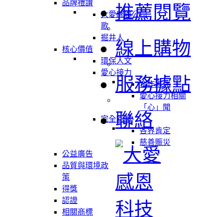
品牌禮讚
推薦閱覽
大愛感恩公司
歌
掘井人
線上購物
核心價值
環保人文
愛心接力
服務據點
合作夥伴
愛心接力相關
「心」聞
聯絡
完全回饋
各界肯定
慈善賑災
公益廣告
品質與環境政
策
得獎
認證
相關商標