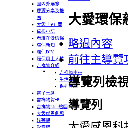
國內外展覽
愛灑分享及推
大愛環保
廣
大愛「♥」聞
草根小語
看誰在做環保
略過內容
環保新知
環保DIY
前往主導覽
環保風土人情
吉祥物介紹
吉祥物由來
導覽列檢
生活軌跡
系列產品
電子桌曆
吉祥物賀卡
導覽列
吉祥物Line貼圖
大愛感恩劇場
綠菩提
大愛感恩科
影音館