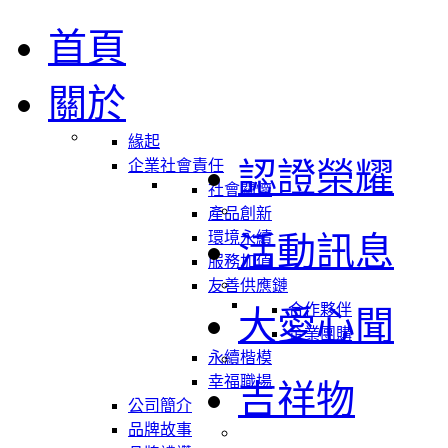
首頁
關於
緣起
認證榮耀
企業社會責任
社會關懷
產品創新
環境永續
活動訊息
服務加值
友善供應鏈
合作夥伴
大愛心聞
企業團購
永續楷模
幸福職場
吉祥物
公司簡介
品牌故事