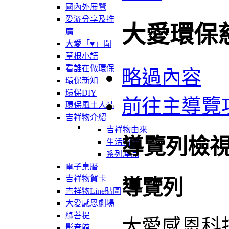
國內外展覽
愛灑分享及推
大愛環保
廣
大愛「♥」聞
草根小語
看誰在做環保
略過內容
環保新知
環保DIY
前往主導覽
環保風土人情
吉祥物介紹
吉祥物由來
導覽列檢
生活軌跡
系列產品
電子桌曆
吉祥物賀卡
導覽列
吉祥物Line貼圖
大愛感恩劇場
綠菩提
大愛感恩科
影音館