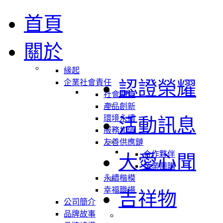
首頁
關於
緣起
認證榮耀
企業社會責任
社會關懷
產品創新
環境永續
活動訊息
服務加值
友善供應鏈
合作夥伴
大愛心聞
企業團購
永續楷模
幸福職場
吉祥物
公司簡介
品牌故事