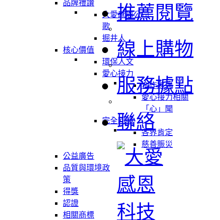
品牌禮讚
推薦閱覽
大愛感恩公司
歌
掘井人
線上購物
核心價值
環保人文
愛心接力
服務據點
合作夥伴
愛心接力相關
「心」聞
聯絡
完全回饋
各界肯定
慈善賑災
公益廣告
品質與環境政
策
得獎
認證
相關商標