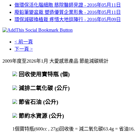
做環保活化腦細胞 慈院醫師見證 -
2016年05月11日
廢鉛筆變盆栽 塑造優質企業形象 -
2016年05月11日
環保減碳換植栽 疼惜大地逗陣行 -
2016年05月09日
< 前一頁
下一頁 >
2009年度至2026年1月 大愛感恩產品 節能減碳統計
回收使用寶特瓶
(個)
減排二氧化碳
(公斤)
節省石油
(公升)
節約水資源
(公升)
1個寶特瓶(600cc , 27g)回收後 = 減二氧化碳63.4g = 省油16.2c