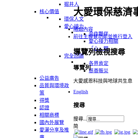
掘井人
大愛環保慈濟
核心價值
環保人文
愛心接力
略過內容
合作夥伴
前往主導覽功能並進行登入
愛心接力相關
「心」聞
導覽列檢視搜尋
完全回饋
各界肯定
導覽列
慈善賑災
公益廣告
大愛感恩科技與地球共生息
品質與環境政
English
策
得獎
搜尋
認證
相關商標
搜尋...
國內外展覽
简
愛灑分享及推
廣