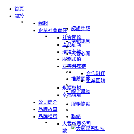
首頁
關於
緣起
認證榮耀
企業社會責任
社會關懷
活動訊息
產品創新
環境永續
大愛心聞
服務加值
友善供應鏈
吉祥物
合作夥伴
推薦閱覽
企業團購
永續楷模
線上購物
幸福職場
公司簡介
服務據點
品牌故事
品牌禮讚
聯絡
大愛感恩公司
歌