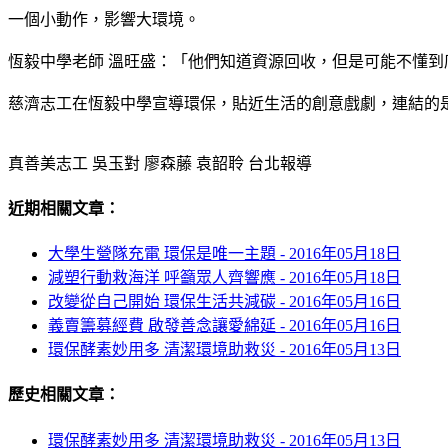
一個小動作，影響大環境。
恆毅中學老師 溫旺盛：「他們知道資源回收，但是可能不懂
慈濟志工在恆毅中學宣導環保，貼近生活的創意戲劇，連結的
真善美志工 吳玉對 廖森藤 袁韶聆 台北報導
近期相關文章：
大學生營隊充電 環保是唯一主題 -
2016年05月18日
減塑行動救海洋 呼籲眾人齊響應 -
2016年05月18日
改變從自己開始 環保生活共減碳 -
2016年05月16日
義賣籌募經費 啟發善念讓愛綿延 -
2016年05月16日
環保酵素妙用多 清潔環境助救災 -
2016年05月13日
歷史相關文章：
環保酵素妙用多 清潔環境助救災 -
2016年05月13日