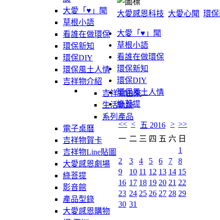
大愛「♥」聞
大愛感恩科技
大愛心聞
環保
草根小語
大愛「♥」聞
看誰在做環保
草根小語
環保新知
看誰在做環保
環保DIY
環保新知
環保風土人情
環保DIY
吉祥物介紹
環保風土人情
吉祥物由來
綠菩提
生活軌跡
系列產品
<<
<
>
>>
五 2016
電子桌曆
一
二
三
四
五
六
日
吉祥物賀卡
1
吉祥物Line貼圖
2
3
4
5
6
7
8
大愛感恩劇場
9
10
11
12
13
14
15
綠菩提
16
17
18
19
20
21
22
影音館
23
24
25
26
27
28
29
產品型錄
30
31
大愛感恩購物