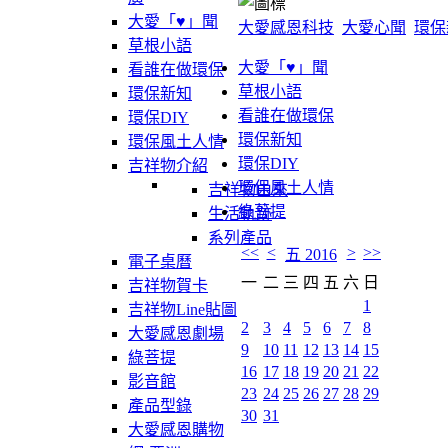
大愛「♥」聞
大愛感恩科技
大愛心聞
環保
草根小語
大愛「♥」聞
看誰在做環保
草根小語
環保新知
看誰在做環保
環保DIY
環保新知
環保風土人情
環保DIY
吉祥物介紹
環保風土人情
吉祥物由來
綠菩提
生活軌跡
系列產品
<<
<
>
>>
五 2016
電子桌曆
一
二
三
四
五
六
日
吉祥物賀卡
1
吉祥物Line貼圖
2
3
4
5
6
7
8
大愛感恩劇場
9
10
11
12
13
14
15
綠菩提
16
17
18
19
20
21
22
影音館
23
24
25
26
27
28
29
產品型錄
30
31
大愛感恩購物