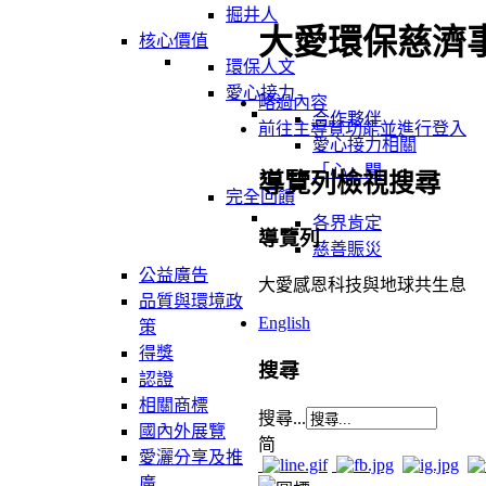
掘井人
大愛環保慈濟
核心價值
環保人文
愛心接力
略過內容
合作夥伴
前往主導覽功能並進行登入
愛心接力相關
「心」聞
導覽列檢視搜尋
完全回饋
各界肯定
導覽列
慈善賑災
公益廣告
大愛感恩科技與地球共生息
品質與環境政
English
策
得獎
搜尋
認證
相關商標
搜尋...
國內外展覽
简
愛灑分享及推
廣