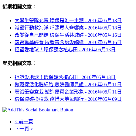
近期相關文章：
大學生營隊充電 環保是唯一主題 -
2016年05月18日
減塑行動救海洋 呼籲眾人齊響應 -
2016年05月18日
改變從自己開始 環保生活共減碳 -
2016年05月16日
義賣籌募經費 啟發善念讓愛綿延 -
2016年05月16日
拒塑愛地球！環保觀念植心田 -
2016年05月13日
歷史相關文章：
拒塑愛地球！環保觀念植心田 -
2016年05月13日
做環保活化腦細胞 慈院醫師見證 -
2016年05月11日
廢鉛筆變盆栽 塑造優質企業形象 -
2016年05月11日
環保減碳換植栽 疼惜大地逗陣行 -
2016年05月09日
< 前一頁
下一頁 >