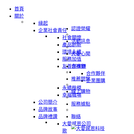
首頁
關於
緣起
認證榮耀
企業社會責任
社會關懷
活動訊息
產品創新
環境永續
大愛心聞
服務加值
友善供應鏈
吉祥物
合作夥伴
推薦閱覽
企業團購
永續楷模
線上購物
幸福職場
公司簡介
服務據點
品牌故事
品牌禮讚
聯絡
大愛感恩公司
歌