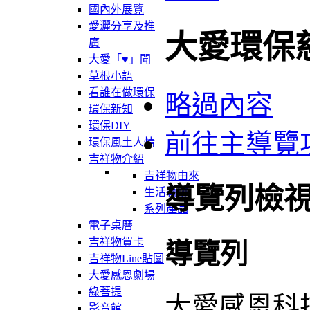
國內外展覽
愛灑分享及推
大愛環保
廣
大愛「♥」聞
草根小語
看誰在做環保
略過內容
環保新知
環保DIY
前往主導覽
環保風土人情
吉祥物介紹
吉祥物由來
導覽列檢
生活軌跡
系列產品
電子桌曆
吉祥物賀卡
導覽列
吉祥物Line貼圖
大愛感恩劇場
綠菩提
大愛感恩科
影音館