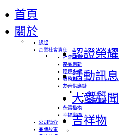
首頁
關於
緣起
認證榮耀
企業社會責任
社會關懷
產品創新
環境永續
活動訊息
服務加值
友善供應鏈
合作夥伴
大愛心聞
企業團購
永續楷模
幸福職場
吉祥物
公司簡介
品牌故事