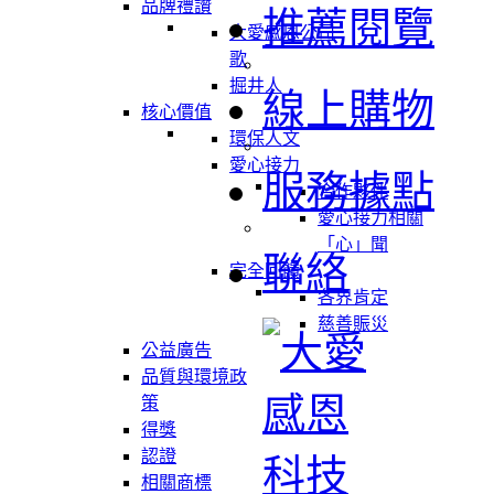
品牌禮讚
推薦閱覽
大愛感恩公司
歌
掘井人
線上購物
核心價值
環保人文
愛心接力
服務據點
合作夥伴
愛心接力相關
「心」聞
聯絡
完全回饋
各界肯定
慈善賑災
公益廣告
品質與環境政
策
得獎
認證
相關商標