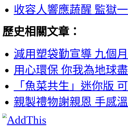
收容人響應蔬醒 監獄一
歷史相關文章：
減用塑袋勤宣導 九個月
用心環保 你我為地球盡
「魚菜共生」迷你版 可
親製禮物謝親恩 手感溫