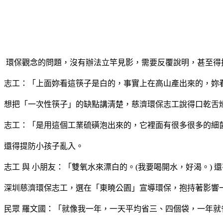
環保觀念的問題，沒有辦法立竿見影，需要反覆說明，甚至得
志工：「上面妳看這筷子是白的，事實上在高山產出來的，妳
想把「一次性筷子」的缺點講清楚，慈濟環保志工說得口乾舌
志工：「是用這個工業硫磺泡出來的，它裡面有很多很多的細
還得提防小孩子亂入。
志工 與 小朋友：「雙氧水來漂白的。(我要喝開水，好渴。) 
深圳慈濟環保志工，選在「東曉公園」宣導環保，抱持著影響
民眾 羅文國：「就像我一年，一天平均省三、四個袋，一年