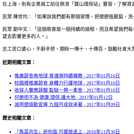
在上海，則有企業員工前往慈濟「寶山環保站」實習，了解資
民眾 陳世均：「如果說我們都有那個習慣，把塑膠瓶壓扁，
民眾 劉中文：「這個慈善是一個持續的過程，而且希望我們
望去影響更多的人。」
志工苦口婆心，不辭辛勞，期盼一傳十，十傳百，鼓勵社會大
近期相關文章：
推廣蔬食救地球 善漣漪持續擴散 -
2017年01月16日
校園裡推廣蔬食 身體力行護地球 -
2017年01月16日
收容人響應蔬醒 監獄一周一素食 -
2017年01月16日
何樂而不為 健康.環保.護大地 -
2017年01月12日
減用塑袋勤宣導 九個月成效卓著 -
2017年01月09日
歷史相關文章：
「魚菜共生」迷你版 可擺放桌上 -
2016年11月30日