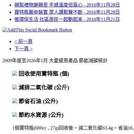
親製禮物謝親恩 手感溫度倍窩心 -
2016年11月28日
寶特瓶藝術裝置 眾人讚歎聲不斷 -
2016年11月28日
推環保生活 社區居民一起動起來 -
2016年11月21日
< 前一頁
下一頁 >
2009年度至2026年1月 大愛感恩產品 節能減碳統計
回收使用寶特瓶
(個)
減排二氧化碳
(公斤)
節省石油
(公升)
節約水資源
(公升)
1個寶特瓶(600cc , 27g)回收後 = 減二氧化碳63.4g = 省油16.2c