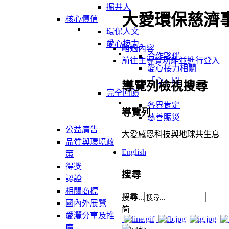
掘井人
大愛環保慈濟
核心價值
環保人文
愛心接力
略過內容
合作夥伴
前往主導覽功能並進行登入
愛心接力相關
「心」聞
導覽列檢視搜尋
完全回饋
各界肯定
導覽列
慈善賑災
公益廣告
大愛感恩科技與地球共生息
品質與環境政
English
策
得獎
搜尋
認證
相關商標
搜尋...
國內外展覽
简
愛灑分享及推
廣