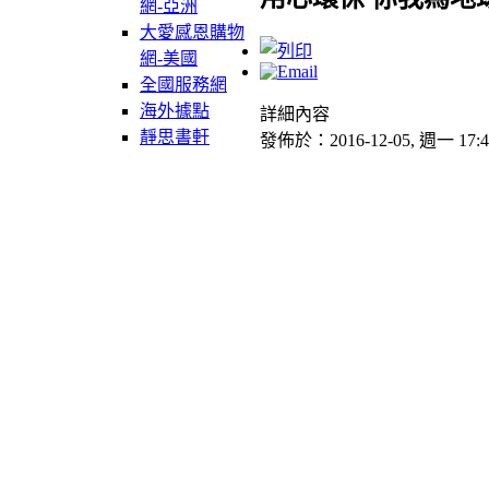
網-亞洲
大愛感恩購物
網-美國
全國服務網
海外據點
詳細內容
靜思書軒
發佈於：2016-12-05, 週一 17:4