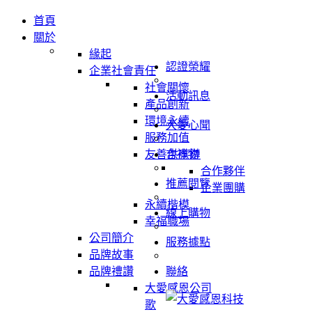
首頁
關於
緣起
認證榮耀
企業社會責任
社會關懷
活動訊息
產品創新
環境永續
大愛心聞
服務加值
友善供應鏈
吉祥物
合作夥伴
推薦閱覽
企業團購
永續楷模
線上購物
幸福職場
公司簡介
服務據點
品牌故事
品牌禮讚
聯絡
大愛感恩公司
歌