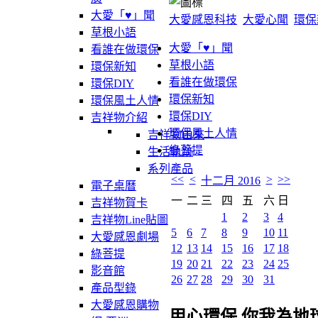
大愛「♥」聞
大愛感恩科技
大愛心聞
環保
草根小語
大愛「♥」聞
看誰在做環保
草根小語
環保新知
看誰在做環保
環保DIY
環保新知
環保風土人情
環保DIY
吉祥物介紹
環保風土人情
吉祥物由來
綠菩提
生活軌跡
系列產品
<<
<
>
>>
十二月 2016
電子桌曆
一
二
三
四
五
六
日
吉祥物賀卡
1
2
3
4
吉祥物Line貼圖
5
6
7
8
9
10
11
大愛感恩劇場
12
13
14
15
16
17
18
綠菩提
19
20
21
22
23
24
25
影音館
26
27
28
29
30
31
產品型錄
大愛感恩購物
用心環保 你我為地