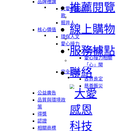
品牌禮讚
推薦閱覽
大愛感恩公司
歌
掘井人
線上購物
核心價值
環保人文
愛心接力
服務據點
合作夥伴
愛心接力相關
「心」聞
聯絡
完全回饋
各界肯定
慈善賑災
公益廣告
品質與環境政
策
得獎
認證
相關商標