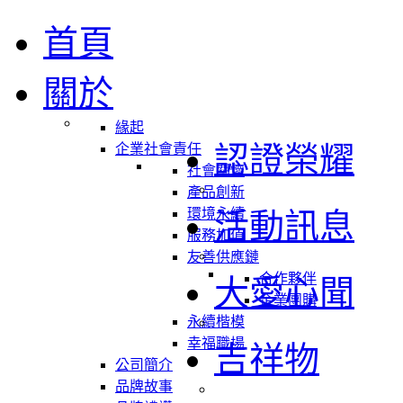
首頁
關於
緣起
認證榮耀
企業社會責任
社會關懷
產品創新
環境永續
活動訊息
服務加值
友善供應鏈
合作夥伴
大愛心聞
企業團購
永續楷模
幸福職場
吉祥物
公司簡介
品牌故事