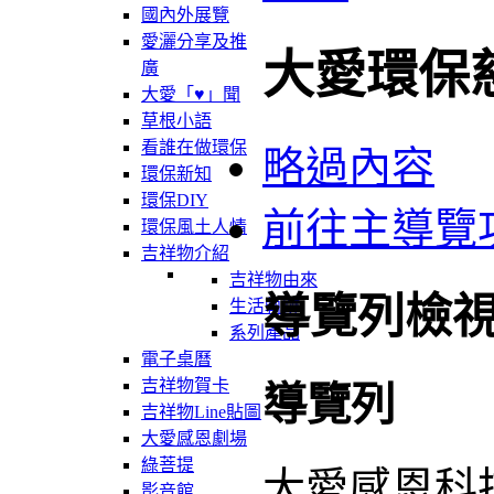
國內外展覽
愛灑分享及推
大愛環保
廣
大愛「♥」聞
草根小語
看誰在做環保
略過內容
環保新知
環保DIY
前往主導覽
環保風土人情
吉祥物介紹
吉祥物由來
導覽列檢
生活軌跡
系列產品
電子桌曆
吉祥物賀卡
導覽列
吉祥物Line貼圖
大愛感恩劇場
綠菩提
大愛感恩科
影音館