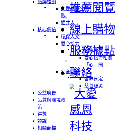
品牌禮讚
推薦閱覽
大愛感恩公司
歌
掘井人
線上購物
核心價值
環保人文
愛心接力
服務據點
合作夥伴
愛心接力相關
「心」聞
聯絡
完全回饋
各界肯定
慈善賑災
公益廣告
品質與環境政
策
得獎
認證
相關商標