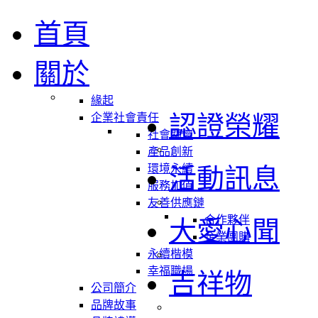
首頁
關於
緣起
認證榮耀
企業社會責任
社會關懷
產品創新
環境永續
活動訊息
服務加值
友善供應鏈
合作夥伴
大愛心聞
企業團購
永續楷模
幸福職場
吉祥物
公司簡介
品牌故事