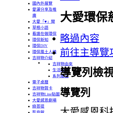
國內外展覽
愛灑分享及推
大愛環保
廣
大愛「♥」聞
草根小語
看誰在做環保
略過內容
環保新知
環保DIY
前往主導覽
環保風土人情
吉祥物介紹
吉祥物由來
導覽列檢
生活軌跡
系列產品
電子桌曆
吉祥物賀卡
導覽列
吉祥物Line貼圖
大愛感恩劇場
綠菩提
大愛感恩科
影音館