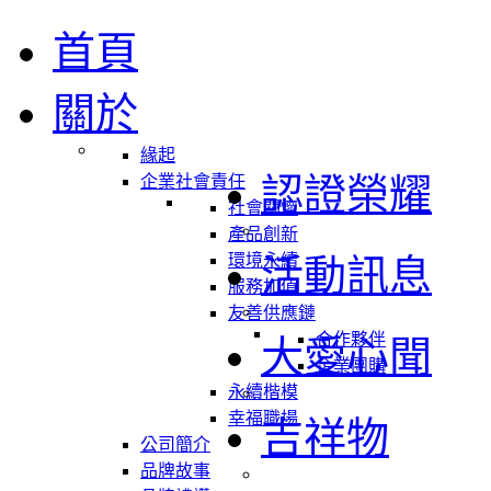
首頁
關於
緣起
認證榮耀
企業社會責任
社會關懷
產品創新
環境永續
活動訊息
服務加值
友善供應鏈
合作夥伴
大愛心聞
企業團購
永續楷模
幸福職場
吉祥物
公司簡介
品牌故事