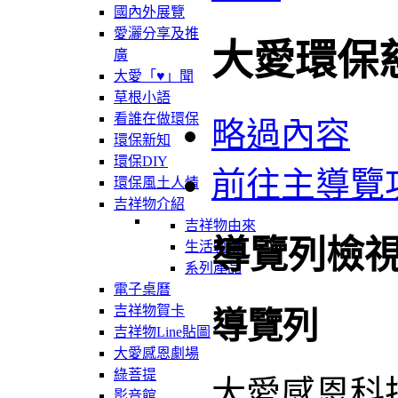
國內外展覽
愛灑分享及推
大愛環保
廣
大愛「♥」聞
草根小語
看誰在做環保
略過內容
環保新知
環保DIY
前往主導覽
環保風土人情
吉祥物介紹
吉祥物由來
導覽列檢
生活軌跡
系列產品
電子桌曆
吉祥物賀卡
導覽列
吉祥物Line貼圖
大愛感恩劇場
綠菩提
大愛感恩科
影音館