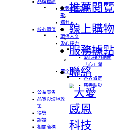
品牌禮讚
推薦閱覽
大愛感恩公司
歌
掘井人
線上購物
核心價值
環保人文
愛心接力
服務據點
合作夥伴
愛心接力相關
「心」聞
聯絡
完全回饋
各界肯定
慈善賑災
公益廣告
品質與環境政
策
得獎
認證
相關商標